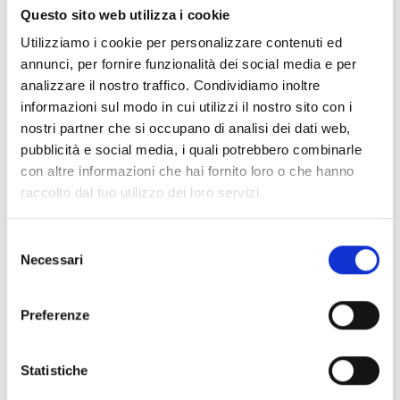
Questo sito web utilizza i cookie
dedicado a ti.
Utilizziamo i cookie per personalizzare contenuti ed
annunci, per fornire funzionalità dei social media e per
analizzare il nostro traffico. Condividiamo inoltre
informazioni sul modo in cui utilizzi il nostro sito con i
Descargar InimTech Security
nostri partner che si occupano di analisi dei dati web,
pubblicità e social media, i quali potrebbero combinarle
con altre informazioni che hai fornito loro o che hanno
raccolto dal tuo utilizzo dei loro servizi.
Descargar la versión para
Android
Selezione
Necessari
Escanea el código QR o toca el
del
consenso
botón
Descargar
Preferenze
Statistiche
Descargar la versión para