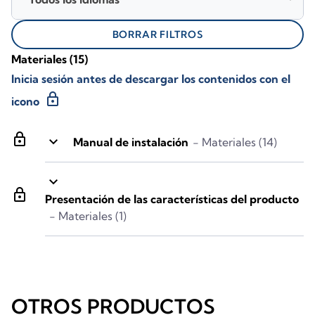
BORRAR FILTROS
Materiales
(15)
Inicia sesión antes de descargar los contenidos con el
lock
icono
lock
keyboard_arrow_down
Manual de instalación
- Materiales (14)
keyboard_arrow_down
lock
Presentación de las características del producto
- Materiales (1)
OTROS PRODUCTOS