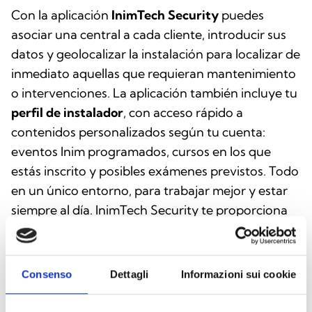
Con la aplicación
InimTech Security
puedes
asociar una central a cada cliente, introducir sus
datos y geolocalizar la instalación para localizar de
inmediato aquellas que requieran mantenimiento
o intervenciones. La aplicación también incluye tu
perfil de instalador
, con acceso rápido a
contenidos personalizados según tu cuenta:
eventos Inim programados, cursos en los que
estás inscrito y posibles exámenes previstos. Todo
en un único entorno, para trabajar mejor y estar
siempre al día. InimTech Security te proporciona
además una auténtica identidad digital como
instalador. Además de tu foto, dispondrás de un
código único que te identifica dentro del
Consenso
Dettagli
Informazioni sui cookie
ecosistema de servicios Inim, facilitando el
reconocimiento y el acceso a todo lo que está