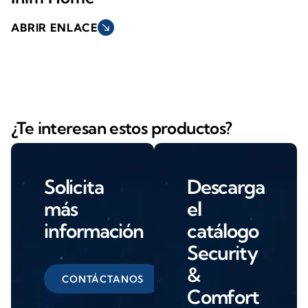
ABRIR ENLACE
south_east
¿Te interesan estos productos?
Solicita
Descarga
más
el
información
catálogo
Security
&
CONTÁCTANOS
Comfort