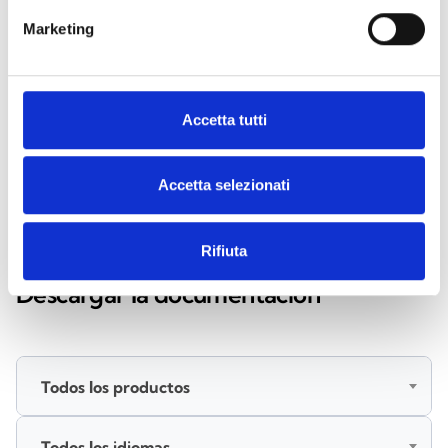
iOS
Marketing
Escanea el código QR o toca el
botón
Descargar
Accetta tutti
Accetta selezionati
DOCUMENTACIÓN
Rifiuta
Descargar la documentación
Todos los productos
Todos los idiomas