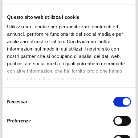
Domaines d'application
Questo sito web utilizza i cookie
L'intégration du système radio élargit le champ
Utilizziamo i cookie per personalizzare contenuti ed
d'application de la plateforme PrimeX. Une plateforme
annunci, per fornire funzionalità dei social media e per
unique permet de gérer différents scénarios, tout en
analizzare il nostro traffico. Condividiamo inoltre
préservant la cohérence conceptuelle et opérationnelle.
informazioni sul modo in cui utilizzi il nostro sito con i
nostri partner che si occupano di analisi dei dati web,
Résidentiel
pubblicità e social media, i quali potrebbero combinarle
con altre informazioni che hai fornito loro o che hanno
raccolto dal tuo utilizzo dei loro servizi.
Petit secteur tertiaire
Bureaux et commerces
Selezione
Necessari
del
consenso
Preferenze