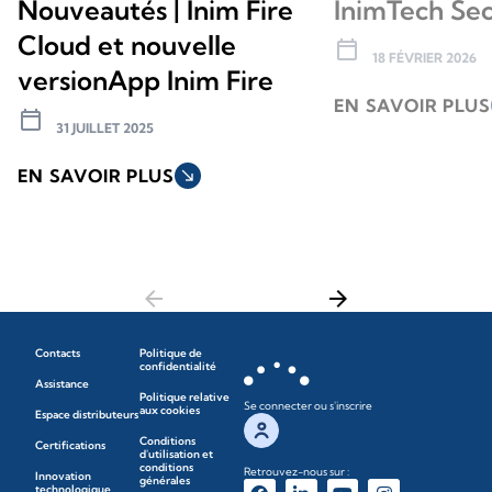
Nouveautés | Inim Fire
InimTech Sec
Cloud et nouvelle
calendar_today
18 FÉVRIER 2026
versionApp Inim Fire
EN SAVOIR PLUS
calendar_today
31 JUILLET 2025
EN SAVOIR PLUS
south_east
arrow_back
arrow_forward
Contacts
Politique de
confidentialité
Assistance
Politique relative
Se connecter ou s'inscrire
aux cookies
Espace distributeurs
Conditions
Certifications
d'utilisation et
conditions
Retrouvez-nous sur :
Innovation
générales
technologique