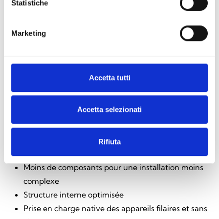
Statistiche
Marketing
Accetta tutti
Avantages pour l'installateur
Accetta selezionati
L'intégration du module radio Air2-BS200X apporte
des avantages concrets :
Module radio déjà intégré, garantissant une
Rifiuta
installation rapide
Moins de composants pour une installation moins
complexe
Structure interne optimisée
Prise en charge native des appareils filaires et sans