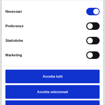
Selezione
Necessari
del
Demander
Trouver
consenso
plus
un
Preferenze
d'informations
distributeur
Inim
Statistiche
CONTACTEZ-
NOUS
Marketing
TROUVE-LE
MAINTENANT
Accetta tutti
Accetta selezionati
DÉCOUVREZ LES AUTRES