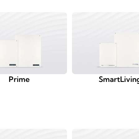
Prime
SmartLivin