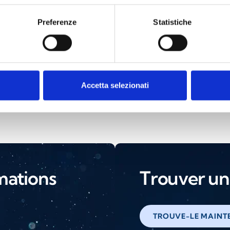
Preferenze
Statistiche
mentateur BPS
Modules d'alimenta
Accetta selezionati
mations
Trouver un 
TROUVE-LE MAINT