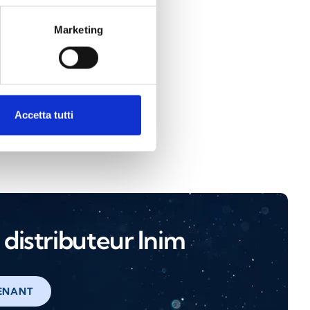
Marketing
tion IPS
Accetta tutti
distributeur Inim
ENANT