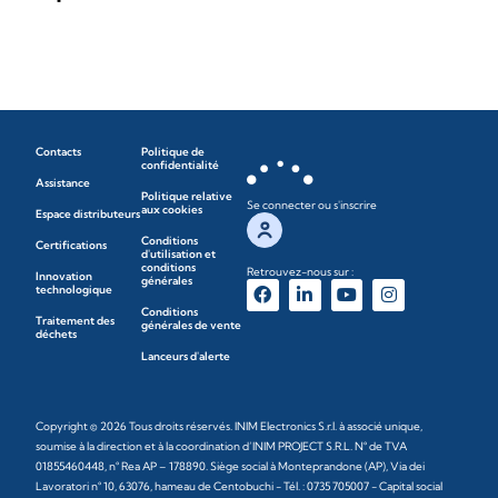
Contacts
Politique de
confidentialité
Assistance
Politique relative
Se connecter ou s'inscrire
aux cookies
Espace distributeurs
Conditions
Certifications
d'utilisation et
conditions
Retrouvez-nous sur :
Innovation
générales
technologique
Conditions
Traitement des
générales de vente
déchets
Lanceurs d'alerte
Copyright © 2026 Tous droits réservés. INIM Electronics S.r.l. à associé unique,
soumise à la direction et à la coordination d’INIM PROJECT S.R.L. N° de TVA
01855460448, n° Rea AP – 178890. Siège social à Monteprandone (AP), Via dei
Lavoratori n° 10, 63076, hameau de Centobuchi - Tél. : 0735 705007 - Capital social