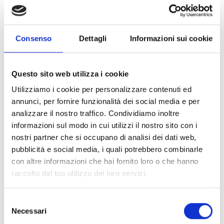
vers les pages web de l'Inim
Le client qui achète les produits directement auprès
Consenso
Dettagli
Informazioni sui cookie
d'INIM est autorisé à utiliser le logo INIM à compter de
la date de confirmation de la commande et pendant les
Questo sito web utilizza i cookie
90 jours suivant la livraison de celle-ci.
Utilizziamo i cookie per personalizzare contenuti ed
Le Client qui achète des produits directement auprès
annunci, per fornire funzionalità dei social media e per
d’INIM est autorisé à utiliser, sur des sites web
analizzare il nostro traffico. Condividiamo inoltre
informazioni sul modo in cui utilizzi il nostro sito con i
directement rattachés au Client, des liens vers des
nostri partner che si occupano di analisi dei dati web,
pages web appartenant à INIM, à compter de la date de
pubblicità e social media, i quali potrebbero combinarle
confirmation officielle de la commande et pendant les
con altre informazioni che hai fornito loro o che hanno
90 jours suivant la livraison de ladite commande.
raccolto dal tuo utilizzo dei loro servizi.
Le Client peut utiliser le logo « INIM » exclusivement à
Selezione
des fins commerciales et de marketing, dans le but de
Necessari
del
promouvoir les produits et la marque « INIM ».