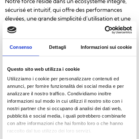
Notre force réside dans un écosystème intégré,
sécurisé et intuitif, qui offre des performances
élevées, une grande simplicité d’utilisation et une
fiabilité à long terme — un avantage concret pour
les installateurs, les concepteurs et les utilisateurs
finaux. Avec Inim, vous optez pour l’expérience
Consenso
Dettagli
Informazioni sui cookie
d’une marque qui allie innovation, précision et
assistance continue : le partenaire idéal pour une
Questo sito web utilizza i cookie
sécurité de pointe, toujours à vos côtés.
Utilizziamo i cookie per personalizzare contenuti ed
annunci, per fornire funzionalità dei social media e per
analizzare il nostro traffico. Condividiamo inoltre
informazioni sul modo in cui utilizzi il nostro sito con i
L'excellence « Made in Italy »
nostri partner che si occupano di analisi dei dati web,
pubblicità e social media, i quali potrebbero combinarle
con altre informazioni che hai fornito loro o che hanno
raccolto dal tuo utilizzo dei loro servizi.
Fiabilité et sécurité certifiées