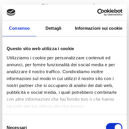
Pictogrammes des
plaques
d'immatriculation
Consenso
Dettagli
Informazioni sui cookie
F-COM : communicateur
Questo sito web utilizza i cookie
universel
Utilizziamo i cookie per personalizzare contenuti ed
annunci, per fornire funzionalità dei social media e per
analizzare il nostro traffico. Condividiamo inoltre
informazioni sul modo in cui utilizzi il nostro sito con i
nostri partner che si occupano di analisi dei dati web,
Ce produit vous intéresse ?
pubblicità e social media, i quali potrebbero combinarle
con altre informazioni che hai fornito loro o che hanno
raccolto dal tuo utilizzo dei loro servizi.
Demander
Trouver
Selezione
plus
un
Necessari
del