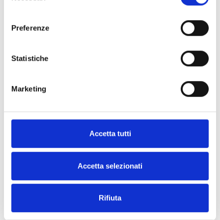
d'informations
distributeur
consenso
Inim
Preferenze
CONTACTEZ-
NOUS
Statistiche
TROUVE-LE
MAINTENANT
Marketing
Accetta tutti
DÉCOUVREZ LES AUTRES
Accetta selezionati
CATÉGORIES
Rifiuta