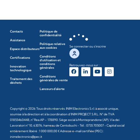
Contacts
Politique de
confidentialité
Assistance
Politique relative
Se connecter ou s'inscrire
aux cookies
Espace distributeurs
Conditions
Certifications
d'utilisation et
conditions
Retrouvez-nous sur :
Innovation
générales
technologique
Conditions
Traitement des
générales de vente
déchets
Lanceurs d'alerte
Copyright © 2026 Tous droits réservés. INIM Electronics S.r.l. à associé unique,
soumise à la direction et à la coordination d’INIM PROJECT S.R.L. N° de TVA
01855460448, n° Rea AP – 178890. Siège social à Monteprandone (AP), Via dei
Lavoratori n° 10, 63076, hameau de Centobuchi - Tél. : 0735 705007 - Capital social
entièrement libéré : 1 000 000,00 € Adresse e-mail certifiée (PEC) :
inimelectronics@pec.it