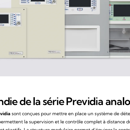
ndie de la série Previdia ana
vidia
sont conçues pour mettre en place un système de détect
rmettent la supervision et le contrôle complet à distance d
t réactifs. La structure modulaire permet d’équiper la centr