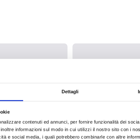
Dettagli
s C-COM, C-COM
Module AI100
ookie
 C-DIAL4G
nalizzare contenuti ed annunci, per fornire funzionalità dei socia
inoltre informazioni sul modo in cui utilizzi il nostro sito con i n
icità e social media, i quali potrebbero combinarle con altre inform