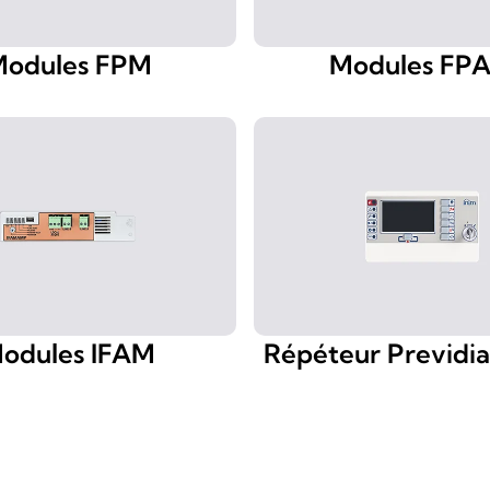
odules FPM
Modules FP
odules IFAM
Répéteur Previdi