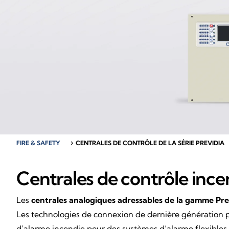
FIRE & SAFETY
chevron_right
CENTRALES DE CONTRÔLE DE LA SÉRIE PREVIDIA
Centrales de contrôle ince
Les
centrales analogiques adressables de la gamme Pre
Les technologies de connexion de dernière génération pe
d’alarme incendie pour des systèmes d’alarme flexibles e