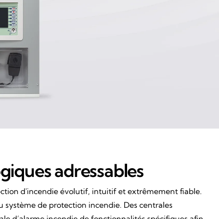
logiques adressables
ion d'incendie évolutif, intuitif et extrêmement fiable.
u système de protection incendie. Des centrales
ale d’alarme incendie de fonctionnalités spécifiques afin