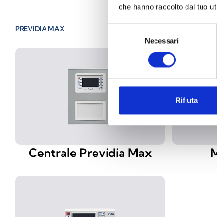
che hanno raccolto dal tuo uti
PREVIDIA MAX
Selezione
Necessari
del
consenso
Rifiuta
Centrale Previdia Max
M