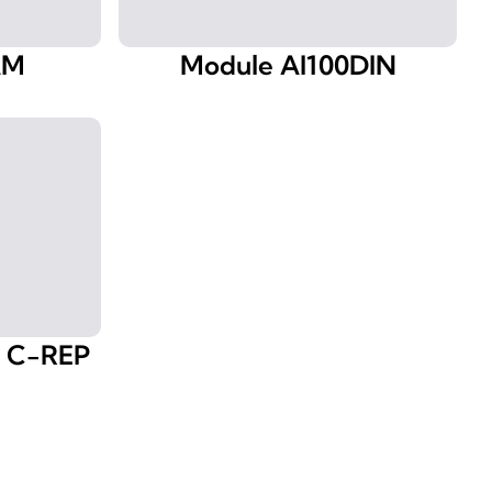
AM
Module AI100DIN
a C-REP