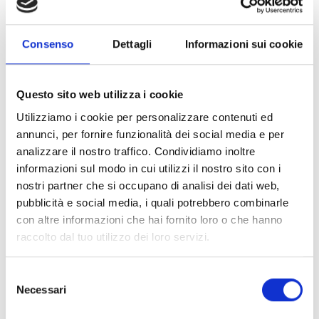
Consenso
Dettagli
Informazioni sui cookie
Isopower
Questo sito web utilizza i cookie
Utilizziamo i cookie per personalizzare contenuti ed
annunci, per fornire funzionalità dei social media e per
analizzare il nostro traffico. Condividiamo inoltre
Ce produit vous intéresse ?
informazioni sul modo in cui utilizzi il nostro sito con i
nostri partner che si occupano di analisi dei dati web,
pubblicità e social media, i quali potrebbero combinarle
Demander
Trouver
con altre informazioni che hai fornito loro o che hanno
plus
un
raccolto dal tuo utilizzo dei loro servizi.
d'informations
distributeur
Selezione
Inim
Necessari
del
consenso
CONTACTEZ-