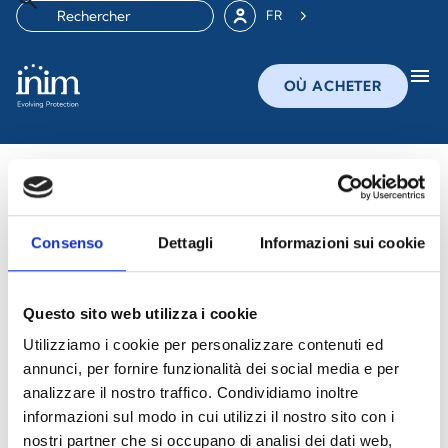
FR
menu
OÙ ACHETER
Lanceurs d'alerte
Le lancement d’alerte est un processus par lequel toute
Consenso
Dettagli
Informazioni sui cookie
personne travaillant ou collaborant avec une
organisation, publique ou privée, peut signaler des
violations de la réglementation nationale ou
Questo sito web utilizza i cookie
communautaire, ou des comportements illicites dont
Utilizziamo i cookie per personalizzare contenuti ed
elle a eu connaissance dans le cadre de son travail et
annunci, per fornire funzionalità dei social media e per
qui portent atteinte à l’intérêt public ou à l’intégrité de
analizzare il nostro traffico. Condividiamo inoltre
l’administration publique ou de l’organisme privé.
informazioni sul modo in cui utilizzi il nostro sito con i
nostri partner che si occupano di analisi dei dati web,