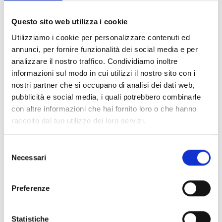
Documents
(6992)
Tout sélectionner
Questo sito web utilizza i cookie
Connectez‑vous avant de télécharger les contenus
Utilizziamo i cookie per personalizzare contenuti ed
lock
marqués par une icône
annunci, per fornire funzionalità dei social media e per
analizzare il nostro traffico. Condividiamo inoltre
informazioni sul modo in cui utilizzi il nostro sito con i
Accessoires pour socles EB00
- Matériaux
(47)
nostri partner che si occupano di analisi dei dati web,
pubblicità e social media, i quali potrebbero combinarle
con altre informazioni che hai fornito loro o che hanno
Accessoires pour les tests des détecteurs
-
raccolto dal tuo utilizzo dei loro servizi.
Matériaux
(6)
Selezione
Accessoires pour détecteurs Enea
- Matériaux
(35)
Necessari
del
consenso
Accessoires Senseware
- Matériaux
(2)
Preferenze
Accessoires de la série Industrial
- Matériaux
(17)
Statistiche