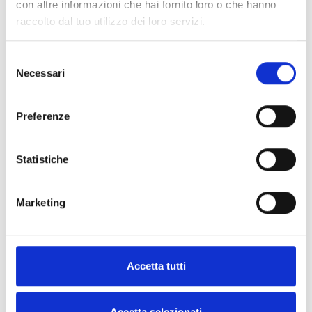
con altre informazioni che hai fornito loro o che hanno
raccolto dal tuo utilizzo dei loro servizi.
Selezione
Ce produit vous intéresse ?
Necessari
del
consenso
Preferenze
Demander
Trouver
plus
un
Statistiche
d'informations
distributeur
Inim
Marketing
CONTACTEZ-
NOUS
TROUVE-LE
MAINTENANT
Accetta tutti
Accetta selezionati