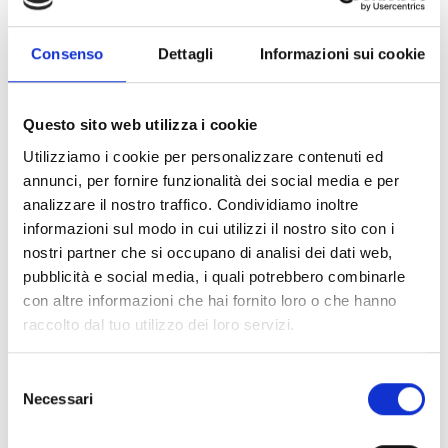
EBDDHN
Consenso
Dettagli
Informazioni sui cookie
Questo sito web utilizza i cookie
DÉTECTEURS DE FLAMMES DE LA SÉRIE SENSEWARE
Utilizziamo i cookie per personalizzare contenuti ed
annunci, per fornire funzionalità dei social media e per
analizzare il nostro traffico. Condividiamo inoltre
Série Senseware
informazioni sul modo in cui utilizzi il nostro sito con i
nostri partner che si occupano di analisi dei dati web,
pubblicità e social media, i quali potrebbero combinarle
con altre informazioni che hai fornito loro o che hanno
raccolto dal tuo utilizzo dei loro servizi.
Accessoires Senseware
Selezione
Necessari
del
consenso