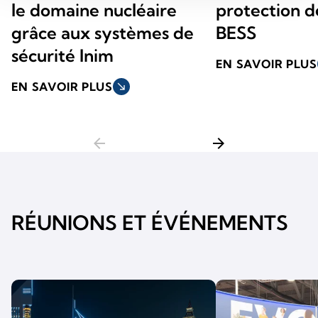
le domaine nucléaire
protection d
grâce aux systèmes de
BESS
sécurité Inim
EN SAVOIR PLUS
EN SAVOIR PLUS
south_east
arrow_back
arrow_forward
RÉUNIONS ET ÉVÉNEMENTS