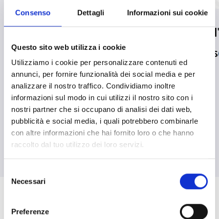
Consenso
Dettagli
Informazioni sui cookie
Inim récompensée lors
Inim rejoint
des MADE Future
Questo sito web utilizza i cookie
EN SAVOIR PLUS
Industry Awards par le
Utilizziamo i cookie per personalizzare contenuti ed
annunci, per fornire funzionalità dei social media e per
ministère des Entreprises
analizzare il nostro traffico. Condividiamo inoltre
et du « Made in Italy »
informazioni sul modo in cui utilizzi il nostro sito con i
nostri partner che si occupano di analisi dei dati web,
EN SAVOIR PLUS
south_east
pubblicità e social media, i quali potrebbero combinarle
con altre informazioni che hai fornito loro o che hanno
raccolto dal tuo utilizzo dei loro servizi.
arrow_back
arrow_forward
Selezione
Necessari
del
consenso
Preferenze