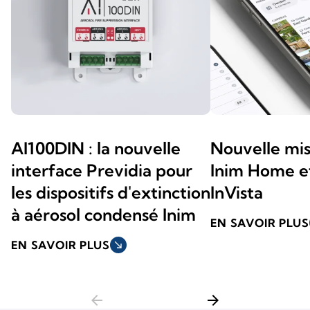
AI100DIN : la nouvelle
Nouvelle mis
interface Previdia pour
Inim Home 
les dispositifs d'extinction
InVista
à aérosol condensé Inim
EN SAVOIR PLUS
EN SAVOIR PLUS
south_east
arrow_back
arrow_forward