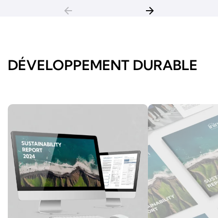
arrow_back
arrow_forward
DÉVELOPPEMENT DURABLE