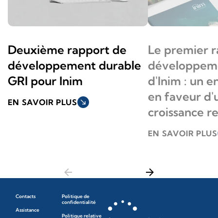
Deuxième rapport de
Le premier r
développement durable
développeme
GRI pour Inim
d'Inim : un
en faveur d'
EN SAVOIR PLUS
south_east
croissance r
EN SAVOIR PLUS
arrow_back
arrow_forward
Contacts
Politique de
confidentialité
Assistance
Politique relative