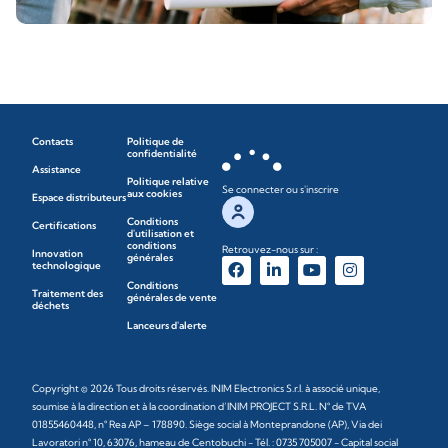
Contacts
Politique de
confidentialité
Assistance
Politique relative
Se connecter ou s'inscrire
aux cookies
Espace distributeurs
Conditions
Certifications
d'utilisation et
conditions
Retrouvez-nous sur :
Innovation
générales
technologique
Conditions
Traitement des
générales de vente
déchets
Lanceurs d'alerte
Copyright © 2026 Tous droits réservés. INIM Electronics S.r.l. à associé unique,
soumise à la direction et à la coordination d’INIM PROJECT S.R.L. N° de TVA
01855460448, n° Rea AP – 178890. Siège social à Monteprandone (AP), Via dei
Lavoratori n° 10, 63076, hameau de Centobuchi - Tél. : 0735 705007 - Capital social