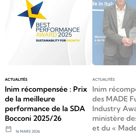
ACTUALITÉS
ACTUALITÉS
Inim récompensée : Prix
Inim récomp
de la meilleure
des MADE F
performance de la SDA
Industry Awa
Bocconi 2025/26
ministère de
et du « Made 
calendar_today
16 MARS 2026