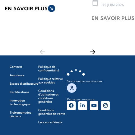
calendar_today
25 JUIN 2026
EN SAVOIR PLUS
south_east
EN SAVOIR PLUS
arrow_back
arrow_forward
Contacts
Politique de
confidentialité
Assistance
Politique relative
Se connecter ou s'inscrire
aux cookies
Espace distributeurs
Conditions
Certifications
d'utilisation et
conditions
Retrouvez-nous sur :
Innovation
générales
technologique
Conditions
Traitement des
générales de vente
déchets
Lanceurs d'alerte