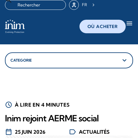
FR
menu
OÙ ACHETER
schedule
À LIRE EN 4 MINUTES
Inim rejoint AERME social
calendar_today
label
25 JUIN 2026
ACTUALITÉS