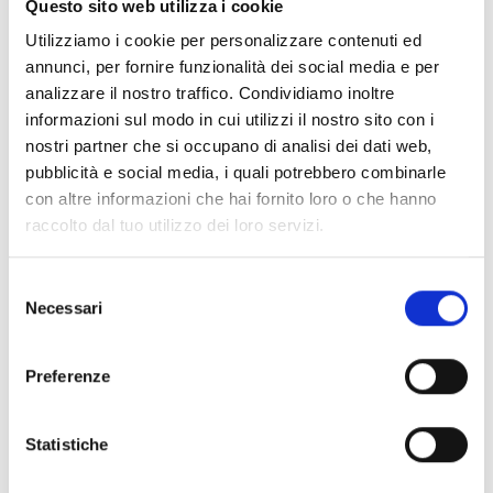
vocale, d’éclairage de secours, de détection par
Questo sito web utilizza i cookie
aspiration, des solutions sans fil et des plateformes de
Utilizziamo i cookie per personalizzare contenuti ed
supervision à distance, en adoptant une vision intégrée
annunci, per fornire funzionalità dei social media e per
de la sécurité. Une philosophie qui répond pleinement
analizzare il nostro traffico. Condividiamo inoltre
informazioni sul modo in cui utilizzi il nostro sito con i
aux besoins du marché actuel : des systèmes toujours
nostri partner che si occupano di analisi dei dati web,
plus complets, interopérables et conçus pour simplifier
pubblicità e social media, i quali potrebbero combinarle
tant l’installation que la maintenance. Son adhésion à
con altre informazioni che hai fornito loro o che hanno
l’AERME permettra à Inim de participer de manière
raccolto dal tuo utilizzo dei loro servizi.
encore plus directe au dialogue entre les acteurs du
secteur, de partager ses compétences techniques et de
Selezione
Necessari
contribuer à la diffusion des meilleures pratiques. Elle
del
consenso
représente également une opportunité importante
d’écouter de près les besoins des entreprises
Preferenze
d’installation et de maintenance, de mieux comprendre
les défis quotidiens du marché et de continuer à
Statistiche
développer des solutions adaptées à la réalité du