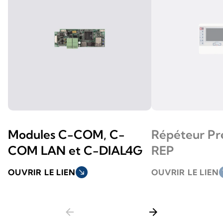
Modules C-COM, C-
Répéteur Pr
COM LAN et C-DIAL4G
REP
OUVRIR LE LIEN
south_east
OUVRIR LE LIEN
so
arrow_back
arrow_forward