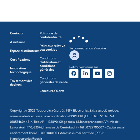
Contacts
Politique de
confidentialité
Assistance
Politique relative
Se connecter ou s'inscrire
aux cookies
Espace distributeurs
Conditions
Certifications
d'utilisation et
conditions
Retrouvez-nous sur :
Innovation
générales
technologique
Conditions
Traitement des
générales de vente
déchets
Lanceurs d'alerte
Copyright © 2026 Tous droits réservés. INIM Electronics S.r.l. à associé unique,
soumise à la direction et à la coordination d’INIM PROJECT S.R.L. N° de TVA
01855460448, n° Rea AP – 178890. Siège social à Monteprandone (AP), Via dei
Lavoratori n° 10, 63076, hameau de Centobuchi - Tél. : 0735 705007 - Capital social
entièrement libéré : 1 000 000,00 € Adresse e-mail certifiée (PEC) :
inimelectronics@pec.it