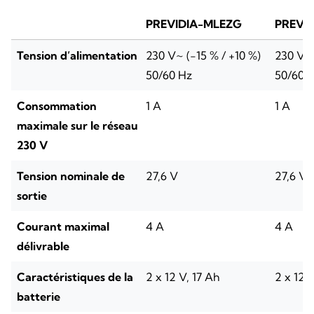
PREVIDIA-MLEZG
PREVI
Tension d’alimentation
230 V~ (-15 % / +10 %)
230 V~ 
50/60 Hz
50/60 
Consommation
1 A
1 A
maximale sur le réseau
230 V
Tension nominale de
27,6 V
27,6 V
sortie
Courant maximal
4 A
4 A
délivrable
Caractéristiques de la
2 x 12 V, 17 Ah
2 x 12 
batterie