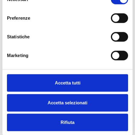
del
batteries de 7 Ah, indicateur à 30
consenso
LED, couleur grise
Preferenze
Previdia-MSZR
Statistiche
Centrale d'alarme incendie avec 4
zones extensibles à 20, bloc
Marketing
d'alimentation de 1,5 A et
batteries de 7 Ah, indicateur à 30
LED, couleur rouge
Accetta tutti
Previdia-MLZG
Centrale d'alarme incendie avec 4
Accetta selezionati
zones extensibles à 36, bloc
d'alimentation de 4 A et batteries
Rifiuta
de 17 Ah, indicateur à 30 LED,