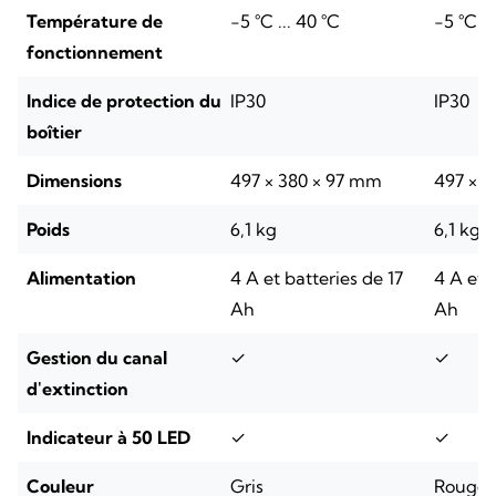
Température de
-5 °C ... 40 °C
-5 °C ..
fonctionnement
Indice de protection du
IP30
IP30
boîtier
Dimensions
497 × 380 × 97 mm
497 × 
Poids
6,1 kg
6,1 kg
Alimentation
4 A et batteries de 17
4 A et 
Ah
Ah
Gestion du canal
✓
✓
d'extinction
Indicateur à 50 LED
✓
✓
Couleur
Gris
Rouge