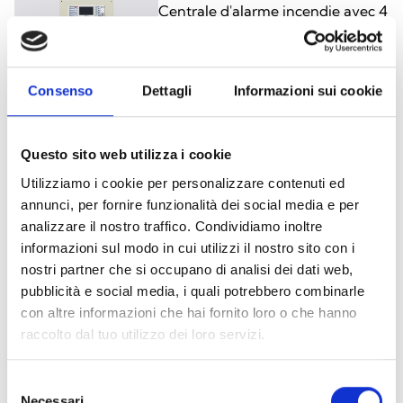
Centrale d'alarme incendie avec 4
zones extensibles à 36, bloc
d'alimentation de 4 A et batteries
de 17 Ah, couleur grise
Consenso
Dettagli
Informazioni sui cookie
Previdia-MLR
Questo sito web utilizza i cookie
Centrale d'alarme incendie avec 4
Utilizziamo i cookie per personalizzare contenuti ed
annunci, per fornire funzionalità dei social media e per
zones extensibles à 36, bloc
analizzare il nostro traffico. Condividiamo inoltre
d'alimentation de 4 A et batteries
informazioni sul modo in cui utilizzi il nostro sito con i
de 17 Ah, couleur rouge
nostri partner che si occupano di analisi dei dati web,
pubblicità e social media, i quali potrebbero combinarle
con altre informazioni che hai fornito loro o che hanno
Previdia-MSZG
raccolto dal tuo utilizzo dei loro servizi.
Centrale d'alarme incendie avec 4
zones extensibles à 20, bloc
Selezione
d'alimentation de 1,5 A et
Necessari