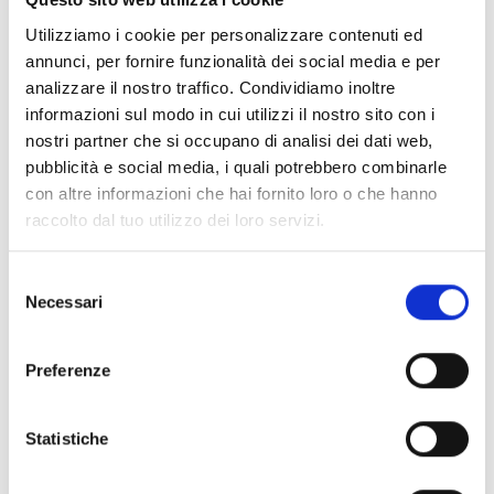
INTÉGRATION ET OPTIONS
Utilizziamo i cookie per personalizzare contenuti ed
annunci, per fornire funzionalità dei social media e per
SUPPLÉMENTAIRES
analizzare il nostro traffico. Condividiamo inoltre
informazioni sul modo in cui utilizzi il nostro sito con i
nostri partner che si occupano di analisi dei dati web,
pubblicità e social media, i quali potrebbero combinarle
con altre informazioni che hai fornito loro o che hanno
raccolto dal tuo utilizzo dei loro servizi.
Selezione
Necessari
del
consenso
Preferenze
Statistiche