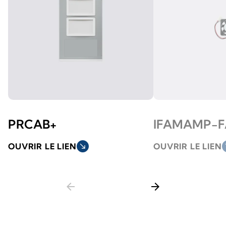
PRCAB+
IFAMAMP-
OUVRIR LE LIEN
south_east
OUVRIR LE LIEN
so
arrow_back
arrow_forward