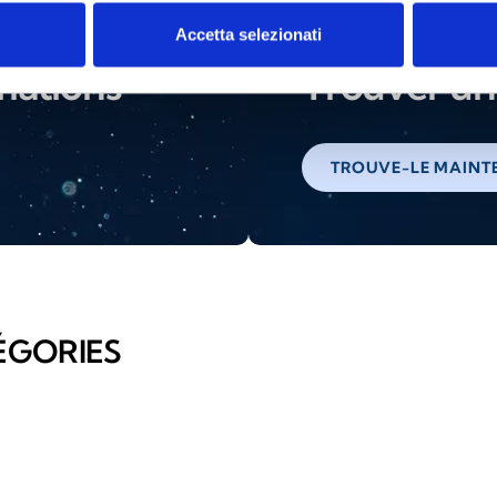
Accetta selezionati
mations
Trouver un 
TROUVE-LE MAINT
ÉGORIES