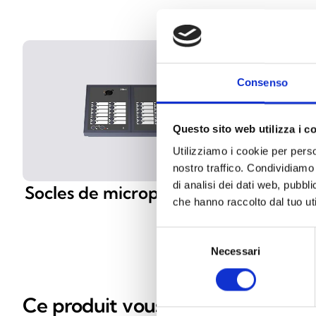
Consenso
Questo sito web utilizza i c
Utilizziamo i cookie per perso
nostro traffico. Condividiamo 
di analisi dei dati web, pubbl
Socles de microphones IPG
Socles 
che hanno raccolto dal tuo uti
IPGE
Selezione
Necessari
del
consenso
Ce produit vous intéresse ?