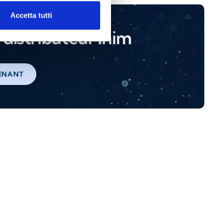
Accetta tutti
distributeur Inim
ENANT