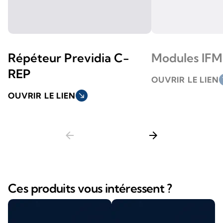
Répéteur Previdia C-
Modules IFM
REP
OUVRIR LE LIEN
so
OUVRIR LE LIEN
south_east
arrow_back
arrow_forward
Ces produits vous intéressent ?