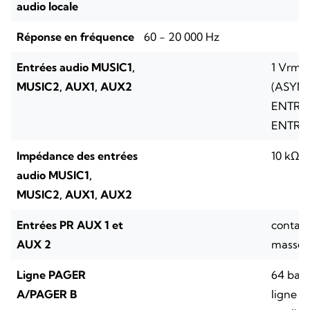
audio locale
Réponse en fréquence
60 - 20 000 Hz
Entrées audio MUSIC1,
1 Vrms
MUSIC2, AUX1, AUX2
(ASYM
ENTRE 
ENTRE 
Impédance des entrées
10 kΩ
audio MUSIC1,
MUSIC2, AUX1, AUX2
Entrées PR AUX 1 et
contact
AUX 2
masse 
Ligne PAGER
64 bas
A/PAGER B
ligne 