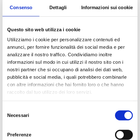
Consenso
Dettagli
Informazioni sui cookie
Questo sito web utilizza i cookie
IFAMIDANET
Utilizziamo i cookie per personalizzare contenuti ed
annunci, per fornire funzionalità dei social media e per
Module de mise en réseau
analizzare il nostro traffico. Condividiamo inoltre
IDANET
informazioni sul modo in cui utilizzi il nostro sito con i
nostri partner che si occupano di analisi dei dati web,
pubblicità e social media, i quali potrebbero combinarle
con altre informazioni che hai fornito loro o che hanno
raccolto dal tuo utilizzo dei loro servizi.
IFAMFFT
Module de gestion des numéros
Selezione
Necessari
d'urgence
del
consenso
Preferenze