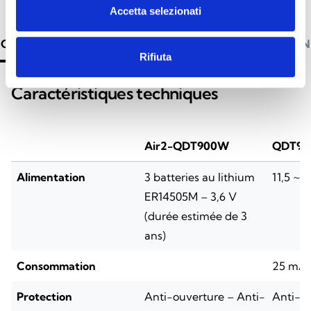
Accetta selezionati
CARACTÉRISTIQUES TECHNIQUES
DOCUMENTATION
Rifiuta
Caractéristiques techniques
Air2-QDT900W
QDT90
Alimentation
3 batteries au lithium
11,5 ~ 1
ER14505M – 3,6 V
(durée estimée de 3
ans)
Consommation
25 mA
Protection
Anti-ouverture – Anti-
Anti-ou