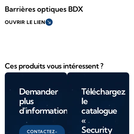
Barrières optiques BDX
OUVRIR LE LIEN
south_east
Ces produits vous intéressent ?
Demander
Téléchargez
plus
le
d'informations
catalogue
«
Security
CONTACTEZ-