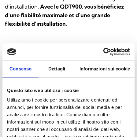
d’installation.
Avec le QDT900, vous bénéficiez
d’une fiabilité maximale et d’une grande
flexibilité d’installation
.
Ce produit est disponible dans les versions
suivantes
Consenso
Dettagli
Informazioni sui cookie
Questo sito web utilizza i cookie
QDT900H
Utilizziamo i cookie per personalizzare contenuti ed
Détecteur périmétrique extérieur
annunci, per fornire funzionalità dei social media e per
à double technologie. Version
analizzare il nostro traffico. Condividiamo inoltre
câblée, compatible avec
informazioni sul modo in cui utilizzi il nostro sito con i
n’importe quelle centrale (même
nostri partner che si occupano di analisi dei dati web,
pubblicità e social media, i quali potrebbero combinarle