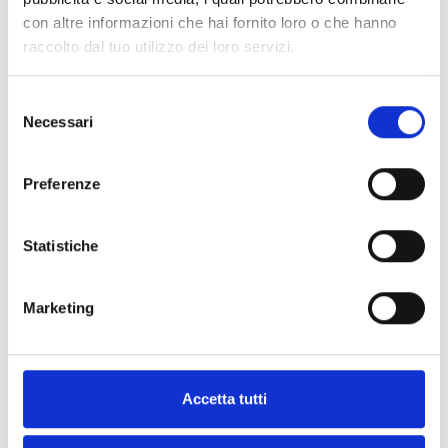
non Inim)
con altre informazioni che hai fornito loro o che hanno
raccolto dal tuo utilizzo dei loro servizi.
QDT900U
Détecteur périmétrique extérieur
Selezione
à double technologie et très basse
Necessari
del
consommation. Prévu pour
consenso
l’intégration d’un module radio
Preferenze
universel
Statistiche
Air2-QDT900W
Détecteur périmétrique sans fil à
Marketing
double technologie, prévu pour
une intégration complète dans le
système radio Air2 d’Inim
Accetta tutti