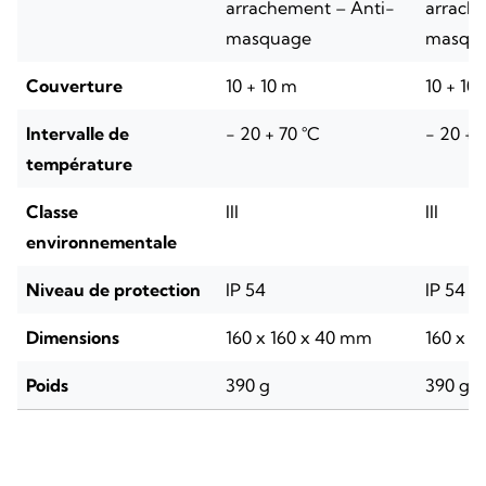
arrachement – Anti-
arrach
masquage
masqu
Couverture
10 + 10 m
10 + 10
Intervalle de
- 20 + 70 °C
- 20 + 
température
Classe
III
III
environnementale
Niveau de protection
IP 54
IP 54
Dimensions
160 x 160 x 40 mm
160 x 1
Poids
390 g
390 g