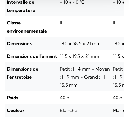
Intervalle de
- 10 + 40 °C
- 10 + 
température
Classe
II
II
environnementale
Dimensions
19,5 x 58,5 x 21 mm
19,5 x 
Dimensions de l’aimant
11,5 x 19,5 x 21 mm
11,5 x 
Dimensions de
Petit : H 4 mm - Moyen
Petit :
l’entretoise
: H 9 mm - Grand : H
: H 9 m
15,5 mm
15,5 m
Poids
40 g
40 g
Couleur
Blanche
Marron