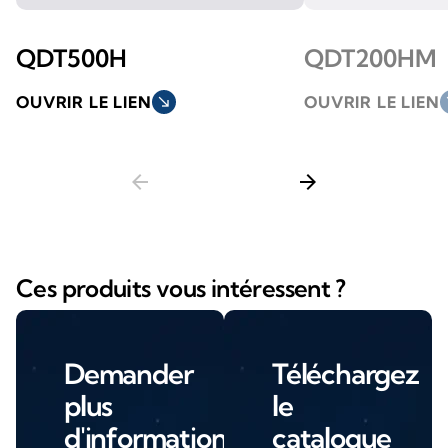
QDT500H
QDT200HM
OUVRIR LE LIEN
south_east
OUVRIR LE LIEN
so
arrow_back
arrow_forward
Ces produits vous intéressent ?
Demander
Téléchargez
plus
le
d'informations
catalogue