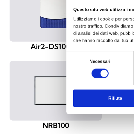
Questo sito web utilizza i c
Utilizziamo i cookie per perso
nostro traffico. Condividiamo 
di analisi dei dati web, pubbl
che hanno raccolto dal tuo uti
Air2-DS100/W
Selezione
Necessari
del
consenso
Rifiuta
NRB100