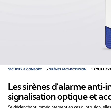
SECURITY & COMFORT
chevron_right
SIRÈNES ANTI-INTRUSION
chevron_right
POUR L'EX
Les sirènes d’alarme anti‑i
signalisation optique et ac
Se déclenchant immédiatement en cas d’intrusion, elles s