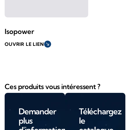
Isopower
OUVRIR LE LIEN
south_east
Ces produits vous intéressent ?
Demander
Téléchargez
plus
le
d'informations
catalogue