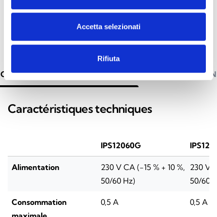
Accetta selezionati
Rifiuta
CARACTÉRISTIQUES TECHNIQUES
DOCUMENTATION
Caractéristiques techniques
IPS12060G
IPS120
Alimentation
230 V CA (-15 % + 10 %,
230 V C
50/60 Hz)
50/60 H
Consommation
0,5 A
0,5 A
maximale