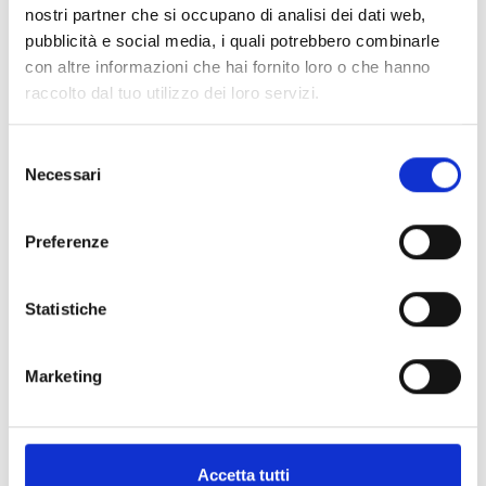
BPS12060S
nostri partner che si occupano di analisi dei dati web,
IPS12060S dans un boîtier
pubblicità e social media, i quali potrebbero combinarle
métallique
con altre informazioni che hai fornito loro o che hanno
raccolto dal tuo utilizzo dei loro servizi.
Selezione
Necessari
del
consenso
BPS12060G
Preferenze
IPS12060G dans un boîtier
métallique
Statistiche
Marketing
BPS12160G
IPS12160G dans un boîtier
Accetta tutti
métallique