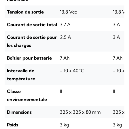
Tension de sortie
13,8 Vcc
13,8 Vc
Courant de sortie total
3,7 A
3 A
Courant de sortie pour
2,5 A
3 A
les charges
Boîtier pour batterie
7 Ah
7 Ah
Intervalle de
- 10 + 40 °C
- 10 + 
température
Classe
II
II
environnementale
Dimensions
325 x 325 x 80 mm
325 x 
Poids
3 kg
3 kg