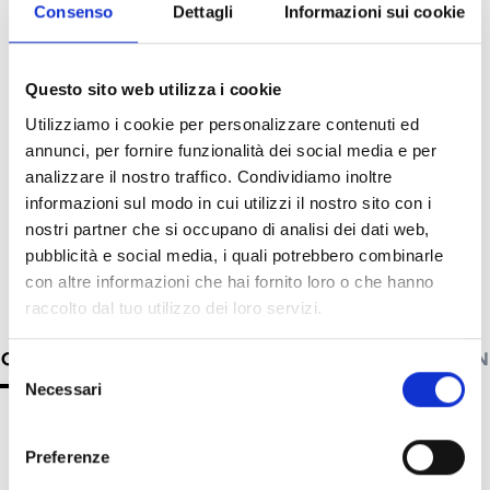
Consenso
Dettagli
Informazioni sui cookie
JB05B
UP06C
J
Questo sito web utilizza i cookie
Box de jonction pour
Adaptateur de
Bo
Utilizziamo i cookie per personalizzare contenuti ed
caméra Bullet, 104,4 x
poteau, 136 x 127 x
c
annunci, per fornire funzionalità dei social media e per
54,5 mm (Ø x P)
62,5 mm (B x H x P) -
10
analizzare il nostro traffico. Condividiamo inoltre
poteau Ø 67 - 127
informazioni sul modo in cui utilizzi il nostro sito con i
nostri partner che si occupano di analisi dei dati web,
mm
pubblicità e social media, i quali potrebbero combinarle
con altre informazioni che hai fornito loro o che hanno
raccolto dal tuo utilizzo dei loro servizi.
CARACTÉRISTIQUES TECHNIQUES
DOCUMENTATION
Selezione
Necessari
del
consenso
Caractéristiques techniques
Preferenze