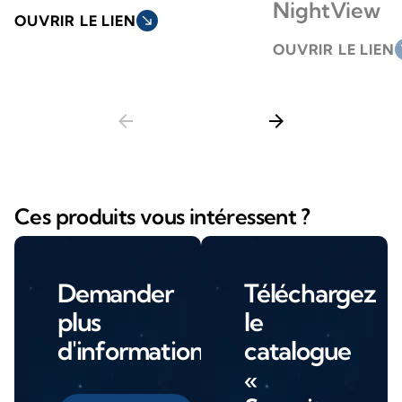
NightView
OUVRIR LE LIEN
south_east
OUVRIR LE LIEN
so
arrow_back
arrow_forward
Ces produits vous intéressent ?
Demander
Téléchargez
plus
le
d'informations
catalogue
«