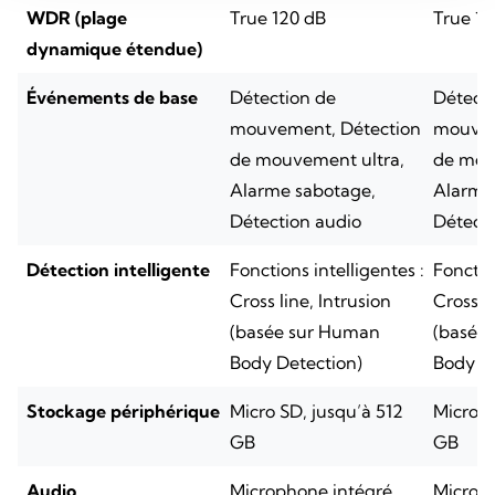
WDR (plage
True 120 dB
True 12
dynamique étendue)
Événements de base
Détection de
Détecti
mouvement, Détection
mouvem
de mouvement ultra,
de mou
Alarme sabotage,
Alarme
Détection audio
Détecti
Détection intelligente
Fonctions intelligentes :
Fonctio
Cross line, Intrusion
Cross li
(basée sur Human
(basée
Body Detection)
Body De
Stockage périphérique
Micro SD, jusqu’à 512
Micro S
GB
GB
Audio
Microphone intégré
Microp