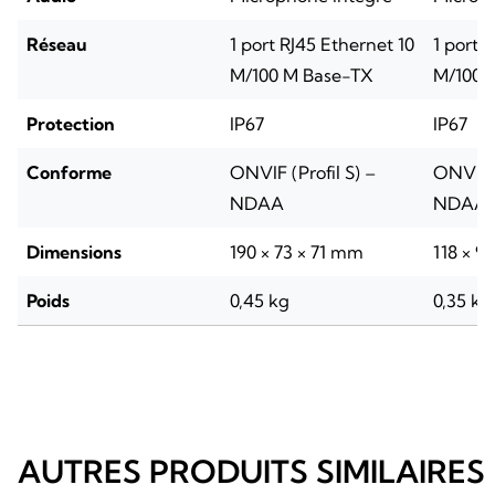
Réseau
1 port RJ45 Ethernet 10
1 port 
M/100 M Base-TX
M/100 
Protection
IP67
IP67
Conforme
ONVIF (Profil S) –
ONVIF (
NDAA
NDAA
Dimensions
190 × 73 × 71 mm
118 × 
Poids
0,45 kg
0,35 kg
AUTRES PRODUITS SIMILAIRES