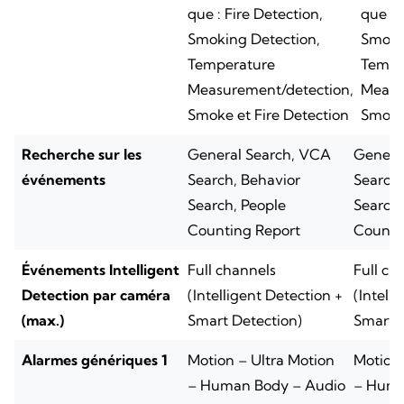
que : Fire Detection,
que : 
Smoking Detection,
Smoki
Temperature
Tempe
Measurement/detection,
Measu
Smoke et Fire Detection
Smoke 
Recherche sur les
General Search, VCA
Genera
événements
Search, Behavior
Search,
Search, People
Search,
Counting Report
Counti
Événements Intelligent
Full channels
Full ch
Detection par caméra
(Intelligent Detection +
(Intell
(max.)
Smart Detection)
Smart D
Alarmes génériques 1
Motion – Ultra Motion
Motion 
– Human Body – Audio
– Huma