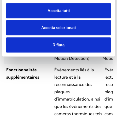
(type)
Enter Area, Leave
Enter A
Accetta tutti
Area, Defocus
Area, 
Detection, Scene
Detecti
Accetta selezionati
Change Detection,
Change
Object Left Behind,
Object 
Object Removed, Auto
Object
Rifiuta
Tracking, UMD (Ultra
Trackin
Motion Detection)
Motion 
Fonctionnalités
Événements liés à la
Événem
supplémentaires
lecture et à la
lecture
reconnaissance des
recon
plaques
plaqu
d’immatriculation, ainsi
d’imma
que les événements des
que l
caméras thermiques tels
caméra