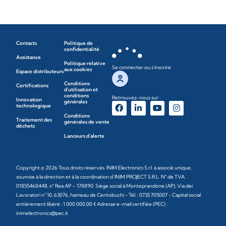
Contacts
Politique de
confidentialité
Assistance
Politique relative
Se connecter ou s'inscrire
aux cookies
Espace distributeurs
Conditions
Certifications
d'utilisation et
conditions
Retrouvez-nous sur :
Innovation
générales
technologique
Conditions
Traitement des
générales de vente
déchets
Lanceurs d'alerte
Copyright © 2026 Tous droits réservés. INIM Electronics S.r.l. à associé unique,
soumise à la direction et à la coordination d’INIM PROJECT S.R.L. N° de TVA
01855460448, n° Rea AP – 178890. Siège social à Monteprandone (AP), Via dei
Lavoratori n° 10, 63076, hameau de Centobuchi - Tél. : 0735 705007 - Capital social
entièrement libéré : 1 000 000,00 € Adresse e-mail certifiée (PEC) :
inimelectronics@pec.it