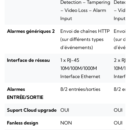
Detection – Tampering
Detect
– Video Loss – Alarm
– Video
Input
Input
Alarmes génériques 2
Envoi de chaînes HTTP
Envoi 
(sur différents types
(sur di
d’événements)
d’évén
Interface de réseau
1 x RJ-45
2 x RJ-
10M/100M/1000M
10M/10
Interface Ethernet
Interfa
Alarmes
8/2 entrées/sorties
8/2 ent
ENTRÉE/SORTIE
Suport Cloud upgrade
OUI
OUI
Fanless design
NON
OUI