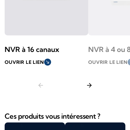
NVR à 16 canaux
NVR à 4 ou 
OUVRIR LE LIEN
south_east
OUVRIR LE LIEN
so
arrow_back
arrow_forward
Ces produits vous intéressent ?