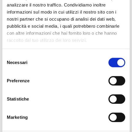
Sortie HDMI/VGA
HDMI + VGA
HDMI 
analizzare il nostro traffico. Condividiamo inoltre
informazioni sul modo in cui utilizzi il nostro sito con i
SATA (HDD)
2, max. 16 TB x HDD
2, max.
nostri partner che si occupano di analisi dei dati web,
(non inclus)
(non in
pubblicità e social media, i quali potrebbero combinarle
con altre informazioni che hai fornito loro o che hanno
Enregistrement
16MP (Dual Stream)
16MP (
raccolto dal tuo utilizzo dei loro servizi.
(résolution maximale)
support IPC Fisheye
support
Selezione
Lecture synchrone
16 canaux
16 can
Necessari
del
(max.)
consenso
Preferenze
Décodage (capacité
H.265 : 2 x 16 MP à 30,
H.265 :
maximale)
4 x 4K à 30, 8 x 4 MP à
4 x 4K 
30
30
Statistiche
Compression vidéo
Ultra 265, H.265, H.264
Ultra 2
Marketing
Événements Intelligent
Intrusion Detection,
Intrusi
Detection par caméra
Cross Line Detection,
Cross L