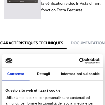
la vérification vidéo InVista d’Inim,
fonction Extra Features
CARACTÉRISTIQUES TECHNIQUES
DOCUMENTATION
Caractéristiques techniques
Consenso
Dettagli
Informazioni sui cookie
NVR162PX
NVR16
Entrée vidéo IP
16 PoE
16
Questo sito web utilizza i cookie
Utilizziamo i cookie per personalizzare contenuti ed
In/Out Bandwidth
320/160 Mbps
320/16
annunci, per fornire funzionalità dei social media e per