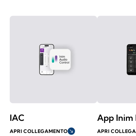
IAC
App Inim 
APRI COLLEGAMENTO
south_east
APRI COLLEG