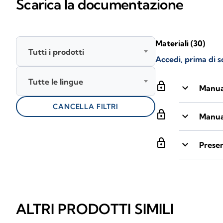
Scarica la documentazione
Materiali
(30)
Tutti i prodotti
Accedi, prima di s
Tutte le lingue
lock
keyboard_arrow_down
Manual
CANCELLA FILTRI
lock
keyboard_arrow_down
Manua
lock
keyboard_arrow_down
Prese
ALTRI PRODOTTI SIMILI