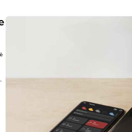
e
 è
,