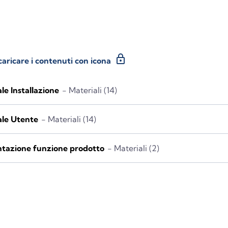
lock
caricare i contenuti con icona
e Installazione
- Materiali (14)
le Utente
- Materiali (14)
ntazione funzione prodotto
- Materiali (2)