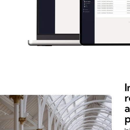
I
r
a
p