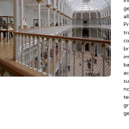
In
ge
al
Pr
tr
co
br
im
ba
ac
su
no
te
gr
ge