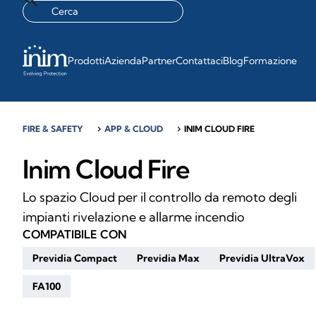
Prodotti
Azienda
Partner
Contattaci
Blog
Formazione
FIRE & SAFETY
chevron_right
APP & CLOUD
chevron_right
INIM CLOUD FIRE
Inim Cloud Fire
Lo spazio Cloud per il controllo da remoto degli
impianti rivelazione e allarme incendio
COMPATIBILE CON
Previdia Compact
Previdia Max
Previdia UltraVox
FA100