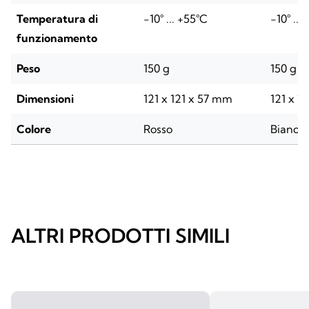
Temperatura di
-10° ... +55°C
-10° ...
funzionamento
Peso
150 g
150 g
Dimensioni
121 x 121 x 57 mm
121 x 1
Colore
Rosso
Bianco
ALTRI PRODOTTI SIMILI