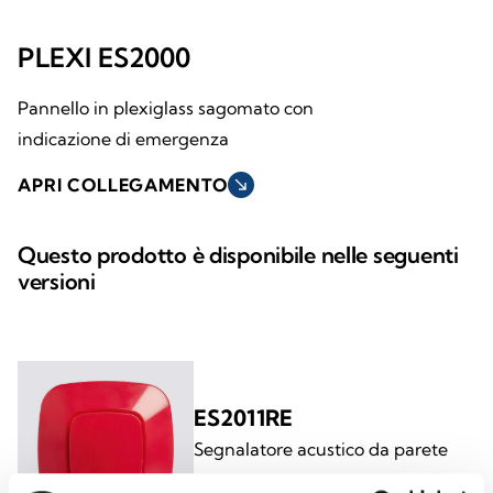
PLEXI ES2000
Pannello in plexiglass sagomato con
indicazione di emergenza
APRI COLLEGAMENTO
south_east
Questo prodotto è disponibile nelle seguenti
versioni
ES2011RE
Segnalatore acustico da parete
rosso