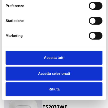
Preferenze
ES2021WE
Statistiche
Segnalatore ottico-acustico da
parete bianco
Marketing
Accetta tutti
ES2030RE
Segnalatore acustico da parete
Accetta selezionati
con messaggi vocali rosso
Rifiuta
ES2030WE