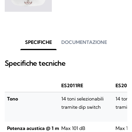
SPECIFICHE
DOCUMENTAZIONE
Specifiche tecniche
ES2011RE
ES201
Tono
14 toni selezionabili
14 toni 
tramite dip switch
tramite
Potenza acustica @ 1 m
Max 101 dB
Max 10