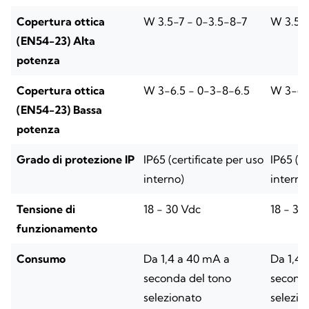
Copertura ottica
W 3.5-7 - 0-3.5-8-7
W 3.5-7
(EN54-23) Alta
potenza
Copertura ottica
W 3-6.5 - 0-3-8-6.5
W 3-6.
(EN54-23) Bassa
potenza
Grado di protezione IP
IP65 (certificate per uso
IP65 (ce
interno)
interno
Tensione di
18 - 30 Vdc
18 - 30
funzionamento
Consumo
Da 1,4 a 40 mA a
Da 1,4 
seconda del tono
seconda
selezionato
selezio