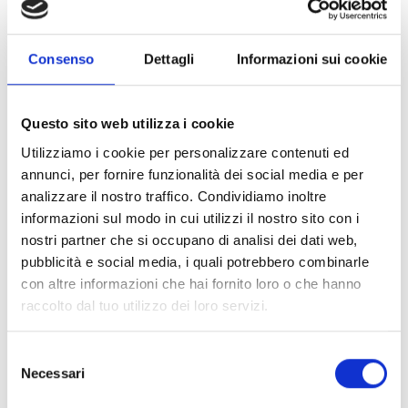
Consenso
Dettagli
Informazioni sui cookie
ES2011WE
Questo sito web utilizza i cookie
Segnalatore acustico da parete
Utilizziamo i cookie per personalizzare contenuti ed
bianco
annunci, per fornire funzionalità dei social media e per
analizzare il nostro traffico. Condividiamo inoltre
informazioni sul modo in cui utilizzi il nostro sito con i
nostri partner che si occupano di analisi dei dati web,
pubblicità e social media, i quali potrebbero combinarle
con altre informazioni che hai fornito loro o che hanno
ES2021RE
raccolto dal tuo utilizzo dei loro servizi.
Segnalatore ottico-acustico da
parete rosso
Selezione
Necessari
del
consenso