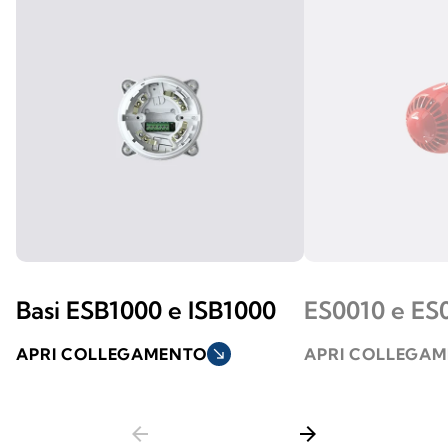
Basi ESB1000 e ISB1000
ES0010 e ES
APRI COLLEGAMENTO
south_east
APRI COLLEGA
arrow_back
arrow_forward