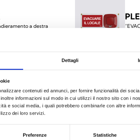
X
PLE
dieramento a destra
“EVAC
Dettagli
X
PLE
ookie
andieramento a destra
“SPEG
nalizzare contenuti ed annunci, per fornire funzionalità dei socia
inoltre informazioni sul modo in cui utilizzi il nostro sito con i n
icità e social media, i quali potrebbero combinarle con altre inform
lizzo dei loro servizi.
X
PLE
Preferenze
Statistiche