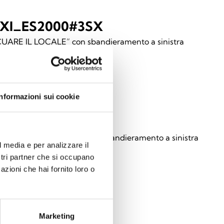
XI_ES2000#3SX
UARE IL LOCALE” con sbandieramento a sinistra
Informazioni sui cookie
XI_ES2000#4SX
NIMENTO IN CORSO” con sbandieramento a sinistra
l media e per analizzare il
ostri partner che si occupano
azioni che hai fornito loro o
XI_ES2000#5SX
Marketing