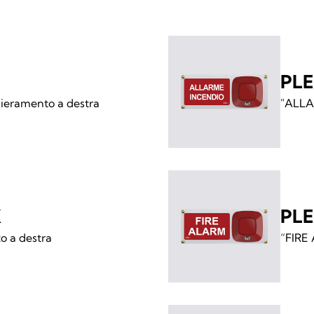
PLE
eramento a destra
"ALLA
X
PLE
 a destra
“FIRE 