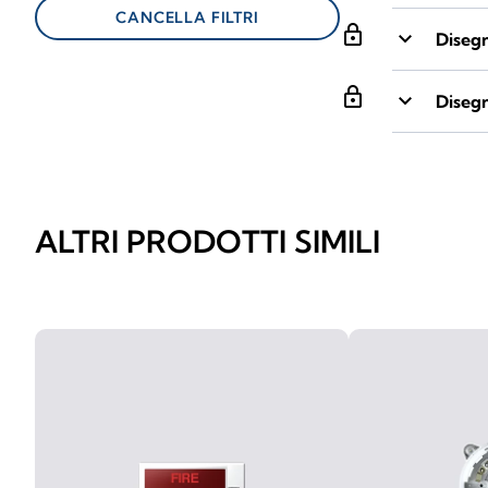
CANCELLA FILTRI
lock
keyboard_arrow_down
Diseg
lock
keyboard_arrow_down
Diseg
ALTRI PRODOTTI SIMILI