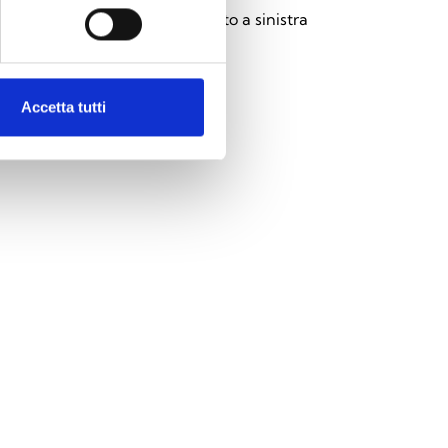
RME GAS” con sbandieramento a sinistra
Accetta tutti