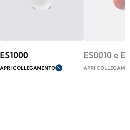
ES1000
ES0010 e E
APRI COLLEGAMENTO
south_east
APRI COLLEGAME