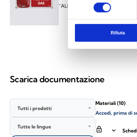
consenso
“ALLARME GAS” con sbandierame
Rifiuta
Scarica documentazione
Materiali
(10)
Tutti i prodotti
Accedi, prima di s
Tutte le lingue
lock
keyboard_arrow_down
Sched