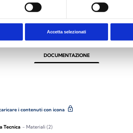
nto a destra
“ALLA
Accetta selezionati
DOCUMENTAZIONE
lock
caricare i contenuti con icona
a Tecnica
- Materiali (2)