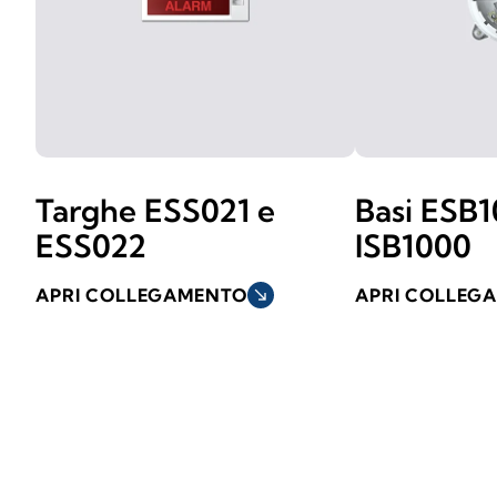
Targhe ESS021 e
Basi ESB1
ESS022
ISB1000
APRI COLLEGAMENTO
south_east
APRI COLLEG