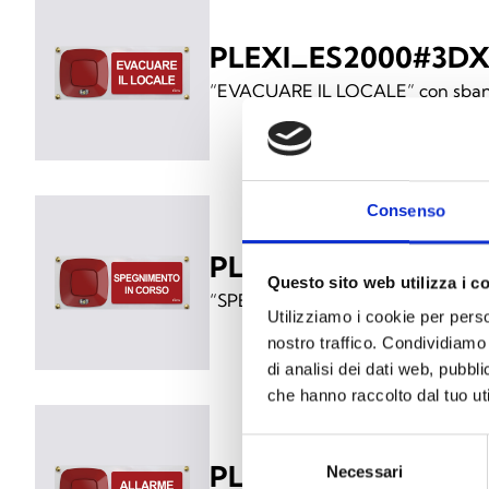
PLEXI_ES2000#3D
“EVACUARE IL LOCALE” con sban
Consenso
PLEXI_ES2000#4D
Questo sito web utilizza i c
“SPEGNIMENTO IN CORSO” con sb
Utilizziamo i cookie per perso
nostro traffico. Condividiamo 
di analisi dei dati web, pubbl
che hanno raccolto dal tuo uti
Selezione
PLEXI_ES2000#5D
Necessari
del