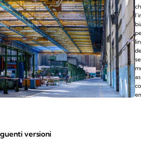
ch
l’
bi
pe
li
de
se
mm
as
co
e
guenti versioni