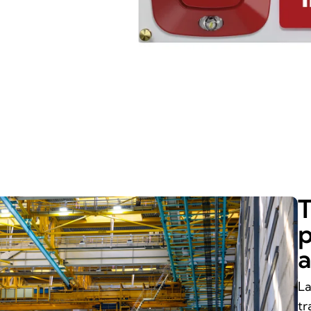
T
p
a
La
tr