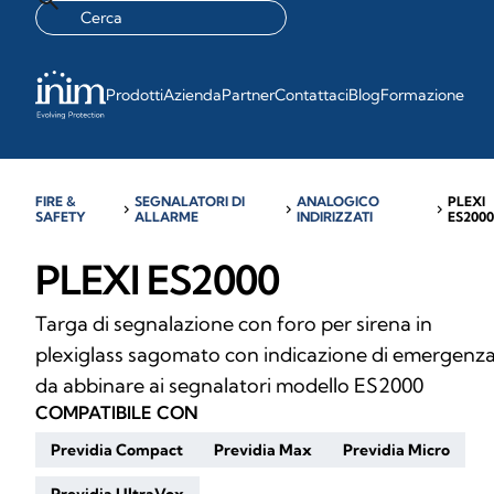
Prodotti
Azienda
Partner
Contattaci
Blog
Formazione
FIRE &
SEGNALATORI DI
ANALOGICO
PLEXI
chevron_right
chevron_right
chevron_right
SAFETY
ALLARME
INDIRIZZATI
ES200
PLEXI ES2000
Targa di segnalazione con foro per sirena in
plexiglass sagomato con indicazione di emergenz
da abbinare ai segnalatori modello ES2000
COMPATIBILE CON
Previdia Compact
Previdia Max
Previdia Micro