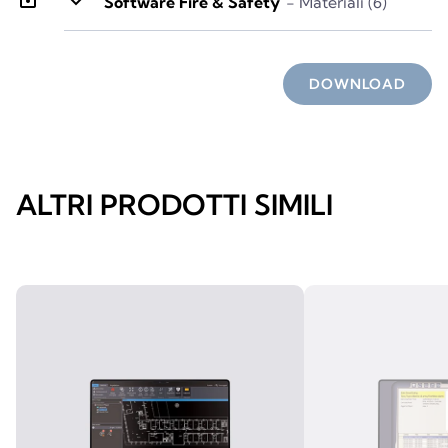
keyboard_arrow_down
Software Fire & Safety
- Materiali (6)
DOWNLOAD
ALTRI PRODOTTI SIMILI