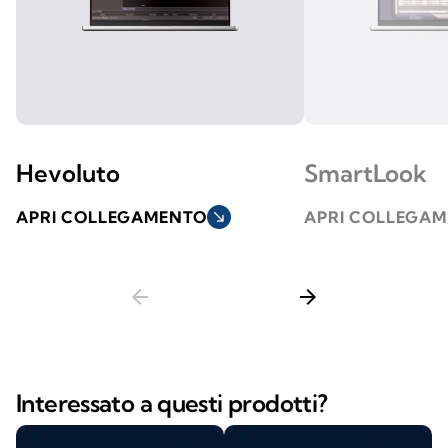
Hevoluto
SmartLook
APRI COLLEGAMENTO
south_east
APRI COLLEGA
arrow_back
arrow_forward
Interessato a questi prodotti?