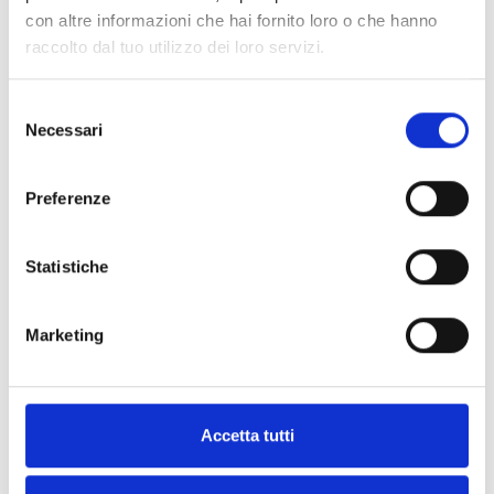
Accedi a MyInim e scarica il
con altre informazioni che hai fornito loro o che hanno
software nella sezione documenti
raccolto dal tuo utilizzo dei loro servizi.
Selezione
Necessari
del
consenso
Preferenze
DOCUMENTAZIONE
Statistiche
Scarica la documentazione
Marketing
Tutti i prodotti
Accetta tutti
Tutte le lingue