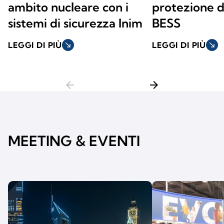
ambito nucleare con i
protezione d
sistemi di sicurezza Inim
BESS
LEGGI DI PIÙ
south_east
LEGGI DI PIÙ
south_east
arrow_back
arrow_forward
MEETING & EVENTI