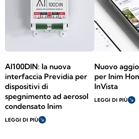
AI100DIN: la nuova
Nuovo aggi
interfaccia Previdia per
per Inim Ho
dispositivi di
InVista
spegnimento ad aerosol
LEGGI DI PIÙ
south_east
condensato Inim
LEGGI DI PIÙ
south_east