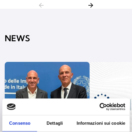
arrow_back
arrow_forward
NEWS
Consenso
Dettagli
Informazioni sui cookie