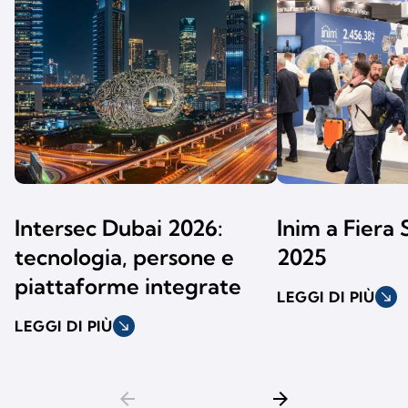
Intersec Dubai 2026:
Inim a Fiera 
tecnologia, persone e
2025
piattaforme integrate
LEGGI DI PIÙ
south_east
LEGGI DI PIÙ
south_east
arrow_back
arrow_forward