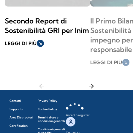
Secondo Report di
Il Primo Bilan
Sostenibilità GRI per Inim
Sostenibilità
impegno per 
LEGGI DI PIÙ
south_east
responsabile
LEGGI DI PIÙ
south_east
arrow_back
arrow_forward
Contatti
Privacy Policy
Supporto
Cookie Policy
Accedi o registrati
Area Distributori
Termini d'uso e
Condizioni generali
Certificazioni
Condizioni generali
di vendita
Trovaci su: