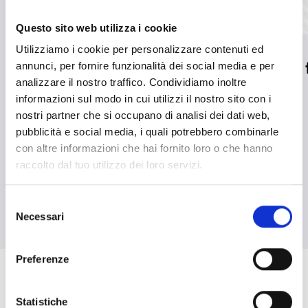
Questo sito web utilizza i cookie
Utilizziamo i cookie per personalizzare contenuti ed
Inim premiata ai MADE
Inim entra a 
annunci, per fornire funzionalità dei social media e per
analizzare il nostro traffico. Condividiamo inoltre
Future Industry Awards
AERME
informazioni sul modo in cui utilizzi il nostro sito con i
dal Ministero delle
nostri partner che si occupano di analisi dei dati web,
LEGGI DI PIÙ
south_east
Imprese e del Made in
pubblicità e social media, i quali potrebbero combinarle
con altre informazioni che hai fornito loro o che hanno
Italy
raccolto dal tuo utilizzo dei loro servizi.
LEGGI DI PIÙ
south_east
Selezione
Necessari
del
consenso
arrow_back
arrow_forward
Preferenze
Statistiche