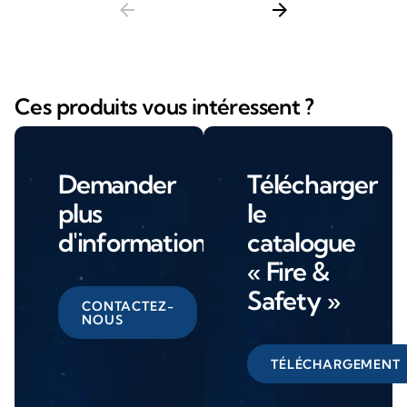
arrow_back
arrow_forward
Ces produits vous intéressent ?
Demander
Télécharger
plus
le
d'informations
catalogue
« Fire &
Safety »
CONTACTEZ-
NOUS
TÉLÉCHARGEMENT