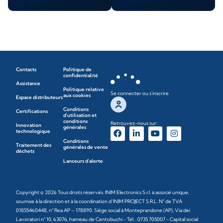
Contacts
Politique de
confidentialité
Assistance
Politique relative
Se connecter ou s'inscrire
aux cookies
Espace distributeurs
Conditions
Certifications
d'utilisation et
conditions
Retrouvez-nous sur :
Innovation
générales
technologique
Conditions
Traitement des
générales de vente
déchets
Lanceurs d'alerte
Copyright © 2026 Tous droits réservés. INIM Electronics S.r.l. à associé unique,
soumise à la direction et à la coordination d’INIM PROJECT S.R.L. N° de TVA
01855460448, n° Rea AP – 178890. Siège social à Monteprandone (AP), Via dei
Lavoratori n° 10, 63076, hameau de Centobuchi - Tél. : 0735 705007 - Capital social