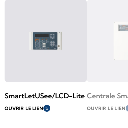
SmartLetUSee/LCD-Lite
Centrale Sm
OUVRIR LE LIEN
south_east
OUVRIR LE LIEN
so