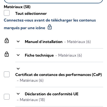
Matériaux
(58)
Tout sélectionner
Connectez‑vous avant de télécharger les contenus
lock
marqués par une icône
lock
keyboard_arrow_down
Manuel d'installation
- Matériaux (6)
lock
keyboard_arrow_down
Fiche technique
- Matériaux (6)
keyboard_arrow_down
Certificat de constance des performances (CoP)
- Matériaux (6)
keyboard_arrow_down
Déclaration de conformité UE
- Matériaux (18)