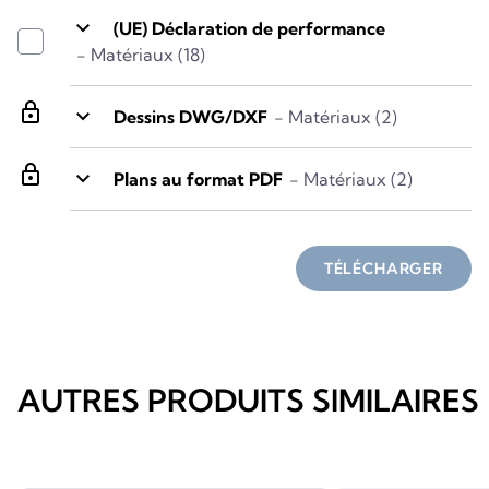
keyboard_arrow_down
(UE) Déclaration de performance
- Matériaux (18)
lock
keyboard_arrow_down
Dessins DWG/DXF
- Matériaux (2)
lock
keyboard_arrow_down
Plans au format PDF
- Matériaux (2)
TÉLÉCHARGER
AUTRES PRODUITS SIMILAIRES