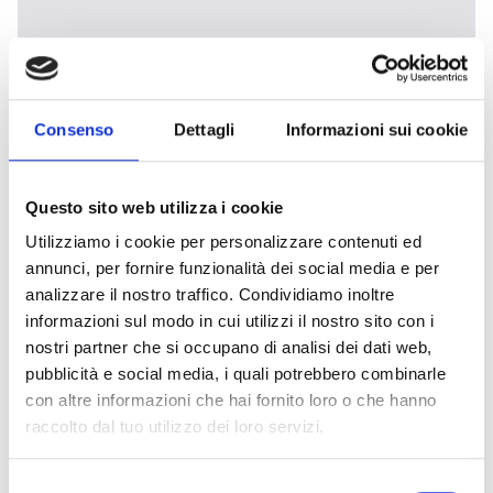
SmartLetLoose/ONE : carte
d'extinction de gaz certifiée EN
12094-1
Consenso
Dettagli
Informazioni sui cookie
La SmartLetLoose/ONE est une carte d'extinction
qui permet de transformer les centrales
Questo sito web utilizza i cookie
SmartLine et SmartLight en centrales d'extinction
Utilizziamo i cookie per personalizzare contenuti ed
à gaz, conformes à la norme EN 12094-1. Conçue
annunci, per fornire funzionalità dei social media e per
analizzare il nostro traffico. Condividiamo inoltre
pour la gestion d'un circuit d'extinction, elle offre
informazioni sul modo in cui utilizzi il nostro sito con i
toutes les fonctionnalités requises par la
nostri partner che si occupano di analisi dei dati web,
réglementation, y compris la connexion aux
pubblicità e social media, i quali potrebbero combinarle
dispositifs et accessoires de contrôle du système
con altre informazioni che hai fornito loro o che hanno
d'extinction. C'est la solution idéale pour les
raccolto dal tuo utilizzo dei loro servizi.
installations qui exigent une sécurité maximale en
matière de protection contre les incendies à l'aide
Selezione