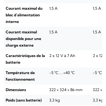
Courant maximal du
1,5 A
1,5 A
bloc d'alimentation
interne
Courant maximal
1,5 A
1,5 A
disponible pour une
charge externe
Caractéristiques de la
2 x 12 V à 7 Ah
2 x 12 
batterie
Température de
-5 °C ... +40 °C
-5 °C ..
fonctionnement
Dimensions
322 × 324 × 86 mm
322 × 
Poids (sans batterie)
3,3 kg
3,3 kg