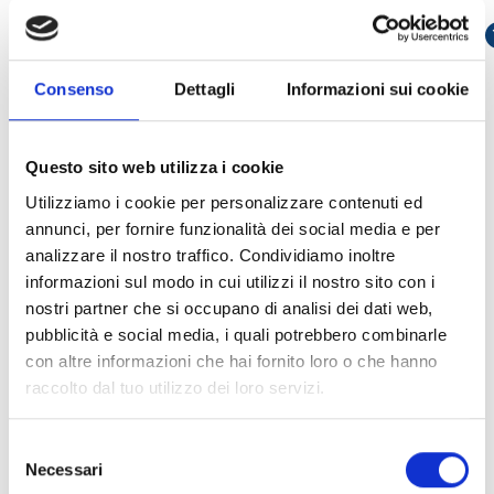
contrôle pour les centrales SmartLine
OUVRIR LE LIEN
so
OUVRIR LE LIEN
south_east
Consenso
Dettagli
Informazioni sui cookie
arrow_back
arrow_forward
Questo sito web utilizza i cookie
Utilizziamo i cookie per personalizzare contenuti ed
annunci, per fornire funzionalità dei social media e per
analizzare il nostro traffico. Condividiamo inoltre
Ce produit est disponible dans les versions
informazioni sul modo in cui utilizzi il nostro sito con i
suivantes
nostri partner che si occupano di analisi dei dati web,
pubblicità e social media, i quali potrebbero combinarle
con altre informazioni che hai fornito loro o che hanno
raccolto dal tuo utilizzo dei loro servizi.
SmartLine020-2
Selezione
Centrale conventionnelle à 2
Necessari
del