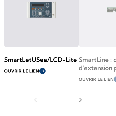
SmartLetUSee/LCD-Lite
SmartLine : 
d'extension 
OUVRIR LE LIEN
south_east
OUVRIR LE LIEN
so
arrow_back
arrow_forward