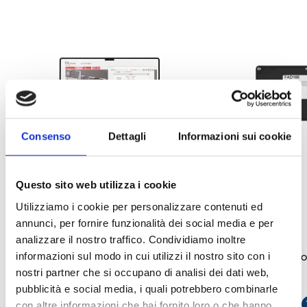
Consenso
Dettagli
Informazioni sui cookie
Questo sito web utilizza i cookie
Utilizziamo i cookie per personalizzare contenuti ed
FA/ÉTUDE
FAD100
annunci, per fornire funzionalità dei social media e per
analizzare il nostro traffico. Condividiamo inoltre
Logiciel de dimensionnement et de
Module de détectio
informazioni sul modo in cui utilizzi il nostro sito con i
nostri partner che si occupano di analisi dei dati web,
configuration du FA100
deux canaux
pubblicità e social media, i quali potrebbero combinarle
OUVRIR LE LIEN
south_east
OUVRIR LE LIEN
so
con altre informazioni che hai fornito loro o che hanno