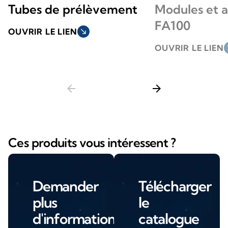
Tubes de prélèvement
Modules et a
FA100
OUVRIR LE LIEN
south_east
OUVRIR LE LIEN
so
arrow_back
arrow_forward
Ces produits vous intéressent ?
Demander
Télécharger
plus
le
d'informations
catalogue