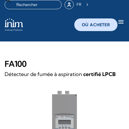
FR
menu
OÙ ACHETER
FA100
Détecteur de fumée à aspiration
certifié LPCB