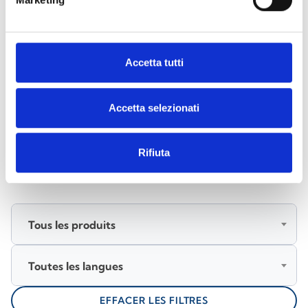
dispositifs de détection d'incendie
adressables
Accetta tutti
Accetta selezionati
DOCUMENTATION
Rifiuta
Télécharger la documentation
Tous les produits
Toutes les langues
EFFACER LES FILTRES