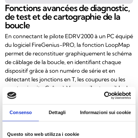
Fonctions avancées de diagnostic,
de test et de cartographie de la
boucle
En connectant le pilote EDRV2000 à un PC équipé
du logiciel FireGenius-PRO, la fonction LoopMap
permet de reconstituer graphiquement le schéma
de câblage de la boucle, en identifiant chaque
dispositif grâce à son numéro de série et en
détectant les jonctions en T, les coupures ou les
courts-circuits. Grâce à Versa++, il est possible de
configurer et de tester les capteurs de la série IRIS
en fonction de l'environnement spécifique. Le kit
Consenso
Dettagli
Informazioni sui cookie
permet également des relevés en temps réel, la
vérification de l'état, l'analyse des mémoires non
volatiles et des tests de parcours avec rapport
Questo sito web utilizza i cookie