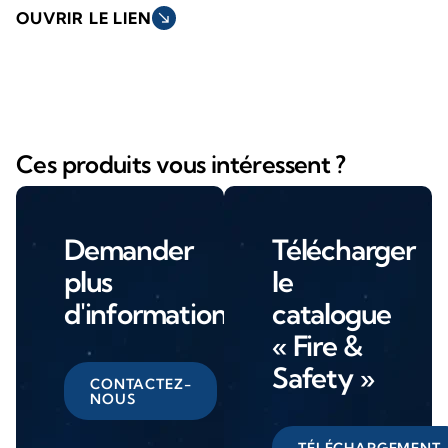
OUVRIR LE LIEN
south_east
Ces produits vous intéressent ?
Demander
Télécharger
plus
le
d'informations
catalogue
« Fire &
Safety »
CONTACTEZ-
NOUS
TÉLÉCHARGEMENT