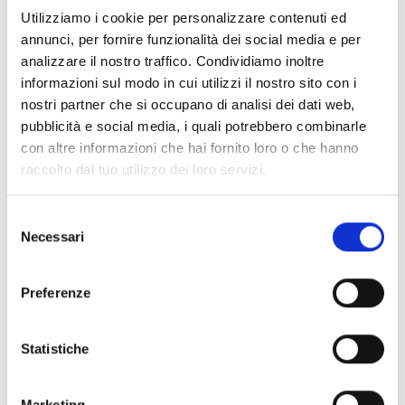
imprimable. Le pilote est autonome grâce à sa
Utilizziamo i cookie per personalizzare contenuti ed
batterie interne, son clavier et son écran, mais il
annunci, per fornire funzionalità dei social media e per
peut également être alimenté par USB. Le kit est
analizzare il nostro traffico. Condividiamo inoltre
livré dans une mallette contenant tous les
informazioni sul modo in cui utilizzi il nostro sito con i
accessoires nécessaires, prêt à l'emploi pour une
nostri partner che si occupano di analisi dei dati web,
pubblicità e social media, i quali potrebbero combinarle
utilisation professionnelle.
con altre informazioni che hai fornito loro o che hanno
raccolto dal tuo utilizzo dei loro servizi.
Selezione
Ce produit est disponible dans les versions
Necessari
del
suivantes
consenso
Preferenze
EITK2000
Statistiche
Kit pour la gestion en boucle et la
programmation manuelle des
Marketing