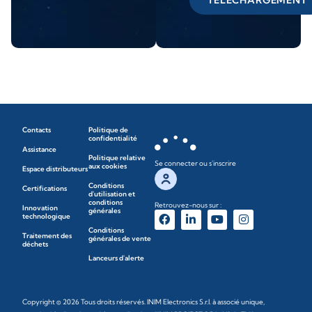
Contacts
Politique de
confidentialité
Assistance
Politique relative
Se connecter ou s'inscrire
aux cookies
Espace distributeurs
Conditions
Certifications
d'utilisation et
conditions
Retrouvez-nous sur :
Innovation
générales
technologique
Conditions
Traitement des
générales de vente
déchets
Lanceurs d'alerte
Copyright © 2026 Tous droits réservés. INIM Electronics S.r.l. à associé unique,