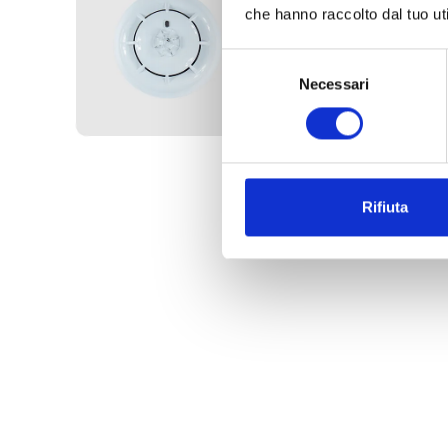
che hanno raccolto dal tuo uti
Selezione
Necessari
del
consenso
Rifiuta