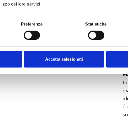
L
lizzo dei loro servizi.
op
of
Preferenze
Statistiche
ty
de
ce
TE
pa
Accetta selezionati
sé
ma
ta
ma
id
él
so