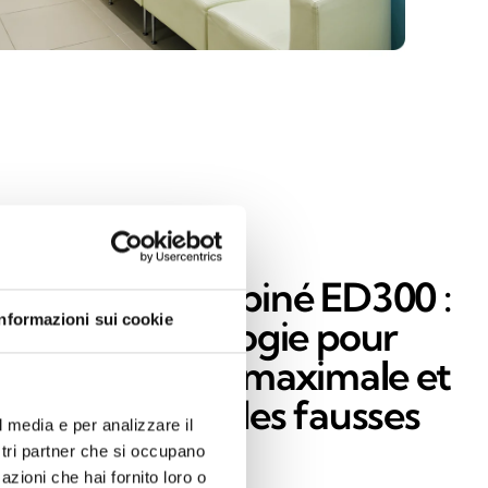
étecteur combiné ED300 :
Informazioni sui cookie
ouble technologie pour
ne protection maximale et
ne réduction des fausses
l media e per analizzare il
larmes
ostri partner che si occupano
azioni che hai fornito loro o