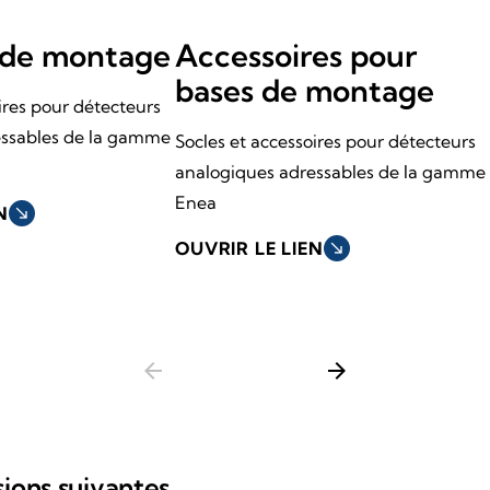
 de montage
Accessoires pour
bases de montage
ires pour détecteurs
essables de la gamme
Socles et accessoires pour détecteurs
analogiques adressables de la gamme
Enea
N
south_east
OUVRIR LE LIEN
south_east
arrow_back
arrow_forward
sions suivantes