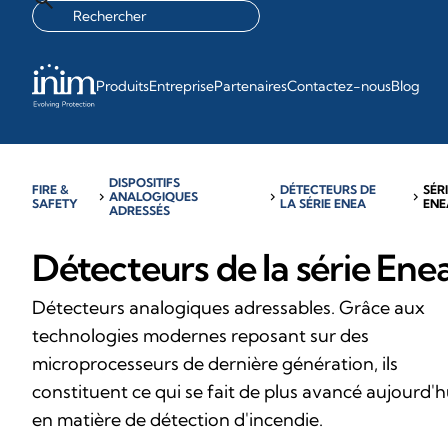
Produits
Entreprise
Partenaires
Contactez-nous
Blog
DISPOSITIFS
FIRE &
DÉTECTEURS DE
SÉR
chevron_right
ANALOGIQUES
chevron_right
chevron_right
SAFETY
LA SÉRIE ENEA
ENE
ADRESSÉS
Détecteurs de la série Ene
Détecteurs analogiques adressables. Grâce aux
technologies modernes reposant sur des
microprocesseurs de dernière génération, ils
constituent ce qui se fait de plus avancé aujourd'h
en matière de détection d'incendie.