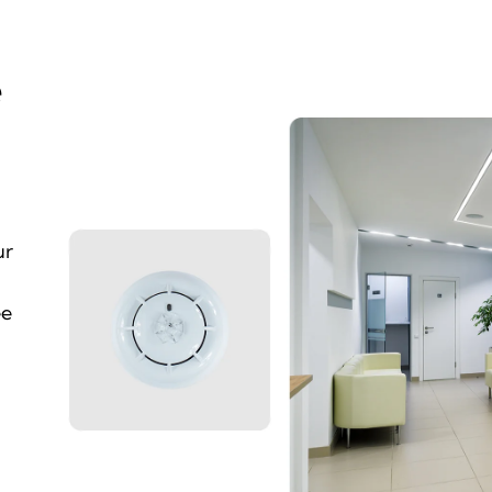
e
ur
ée