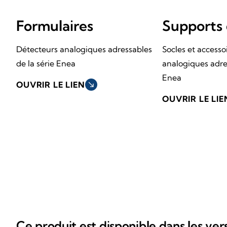
Formulaires
Supports
Détecteurs analogiques adressables
Socles et accesso
de la série Enea
analogiques adr
Enea
OUVRIR LE LIEN
south_east
OUVRIR LE LIE
Ce produit est disponible dans les ver