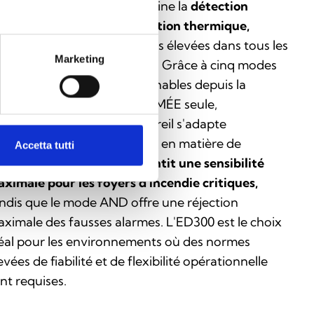
e modèle Enea
ED300
combine la
détection
tique de fumée et la détection thermique,
frant ainsi des performances élevées dans tous les
Marketing
pes de scénarios d'incendie. Grâce à cinq modes
 fonctionnement sélectionnables depuis la
ntrale (PLUS, OR, AND, FUMÉE seule,
MPÉRATURE seule), l'appareil s'adapte
rfaitement à divers besoins en matière de
Accetta tutti
curité. Le
mode PLUS garantit une sensibilité
ximale pour les foyers d'incendie critiques,
ndis que le mode AND offre une réjection
ximale des fausses alarmes. L'ED300 est le choix
éal pour les environnements où des normes
evées de fiabilité et de flexibilité opérationnelle
nt requises.