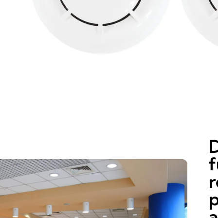
D
f
r
p
a