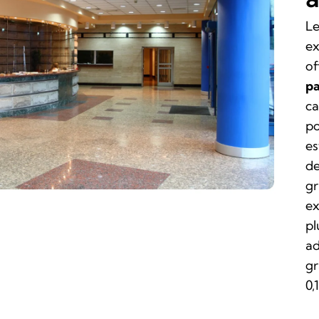
Le
ex
of
pa
ca
po
es
de
gr
ex
pl
ad
gr
0,