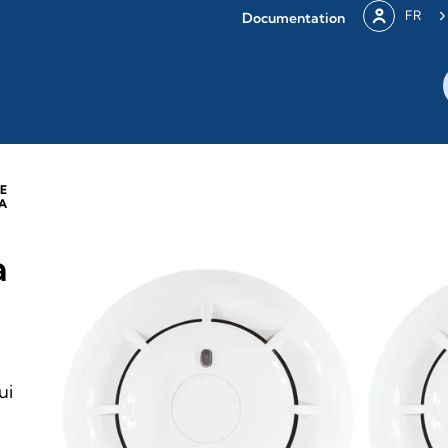
FR
Documentation
IE
A
a
ui