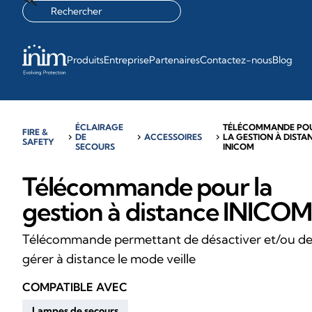
Produits
Entreprise
Partenaires
Contactez-nous
Blog
ÉCLAIRAGE
TÉLÉCOMMANDE PO
FIRE &
chevron_right
DE
chevron_right
ACCESSOIRES
chevron_right
LA GESTION À DISTA
SAFETY
SECOURS
INICOM
Télécommande pour la
gestion à distance INICOM
Télécommande permettant de désactiver et/ou d
gérer à distance le mode veille
COMPATIBLE AVEC
Lampes de secours