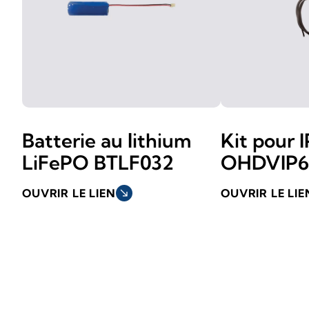
Batterie au lithium
Kit pour 
LiFePO BTLF032
OHDVIP6
OUVRIR LE LIEN
south_east
OUVRIR LE LIE