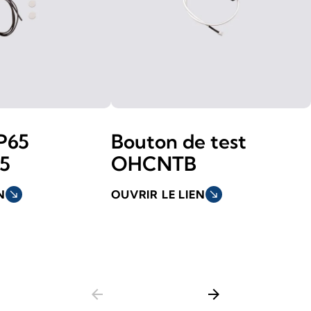
IP65
Bouton de test
5
OHCNTB
N
south_east
OUVRIR LE LIEN
south_east
arrow_back
arrow_forward