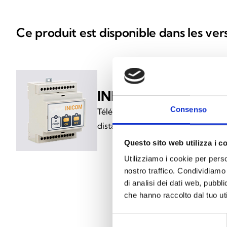
Ce produit est disponible dans les ver
INICOM
Consenso
Télécommande permettant de désac
distance le mode veille
Questo sito web utilizza i c
Utilizziamo i cookie per perso
nostro traffico. Condividiamo 
di analisi dei dati web, pubbl
che hanno raccolto dal tuo uti
C
Selezione