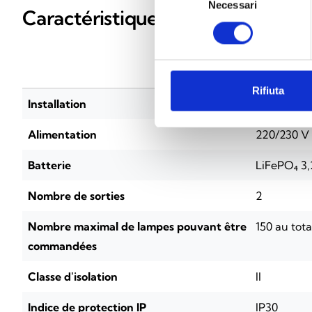
Necessari
del
Caractéristiques techniques
consenso
INICOM
Rifiuta
Installation
Rail DIN (
Alimentation
220/230 V
Batterie
LiFePO₄ 3,
Nombre de sorties
2
Nombre maximal de lampes pouvant être
150 au tota
commandées
Classe d'isolation
II
Indice de protection IP
IP30