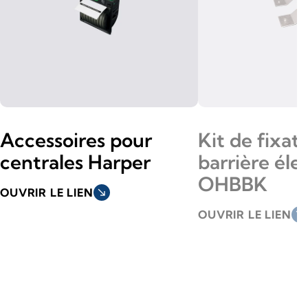
Accessoires pour
Kit de fixat
centrales Harper
barrière élec
OHBBK
OUVRIR LE LIEN
south_east
OUVRIR LE LIEN
south_east