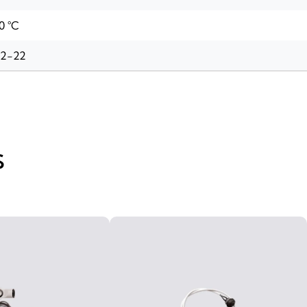
0 °C
-2-22
S