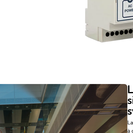
L
s
s
La
à 