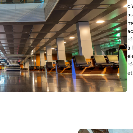
d'
au
mé
ac
ré
à 
él
ré
et