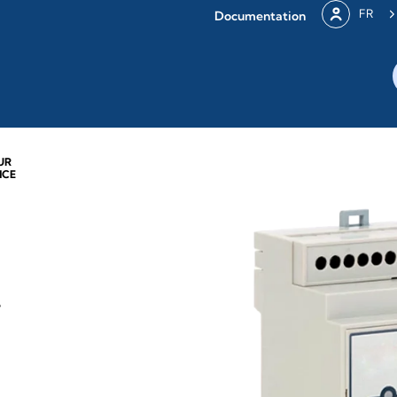
FR
Documentation
UR
NCE
e