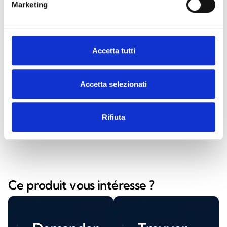
Marketing
Spotled Up
Accetta tutti
Accetta selezionati
Spotled Up Artic
Rifiuta
Ce produit vous intéresse ?