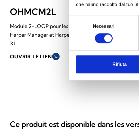
che hanno raccolto dal tuo uti
OHMCM2L
OHMCM
Selezione
Module 2-LOOP pour les centrales
Module serveur 
Necessari
del
consenso
Harper Manager et Harper Manager
centrales Harper
XL
Manager XL
OUVRIR LE LIEN
south_east
OUVRIR LE LIE
Rifiuta
Ce produit est disponible dans les ver