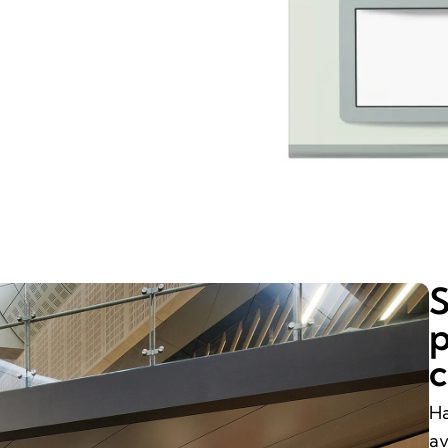
S
p
c
Ha
av