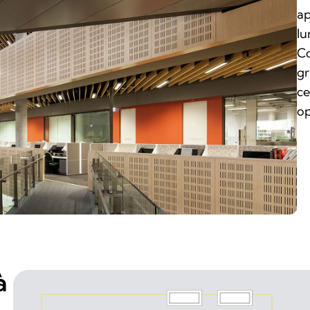
ap
lu
Co
gr
ce
op
à