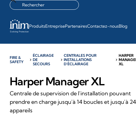
Produits
Entreprise
Partenaires
Contactez-nous
Blog
ÉCLAIRAGE
CENTRALES POUR
HARPER
FIRE &
chevron_right
DE
chevron_right
INSTALLATIONS
chevron_right
MANAGE
SAFETY
SECOURS
D'ÉCLAIRAGE
XL
Harper Manager XL
Centrale de supervision de l'installation pouvant
prendre en charge jusqu'à 14 boucles et jusqu'à 2
appareils