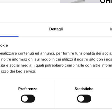
OH
pouces pour la centrale
Suppor
Harpe
Dettagli
ookie
OH
nalizzare contenuti ed annunci, per fornire funzionalità dei socia
e de câbles pour fixation
Suppor
inoltre informazioni sul modo in cui utilizzi il nostro sito con i n
ager
murale
icità e social media, i quali potrebbero combinarle con altre inform
lizzo dei loro servizi.
Preferenze
Statistiche