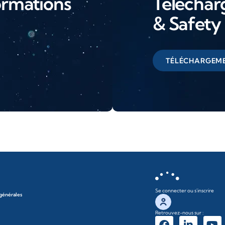
ormations
Télécharg
& Safety
TÉLÉCHARGEM
Se connecter ou s'inscrire
 générales
Retrouvez-nous sur :