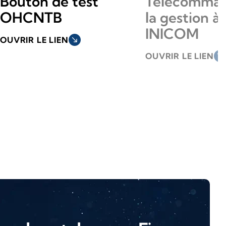
Bouton de test
Télécomman
OHCNTB
la gestion à
INICOM
OUVRIR LE LIEN
south_east
OUVRIR LE LIEN
south_east