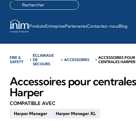
Produits
Entreprise
Partenaires
Contactez-nous
Blog
ÉCLAIRAGE
FIRE &
ACCESSOIRES POUR
chevron_right
DE
chevron_right
ACCESSOIRES
chevron_right
SAFETY
CENTRALES HARPER
SECOURS
Accessoires pour centrale
Harper
COMPATIBLE AVEC
Harper Manager
Harper Manager XL