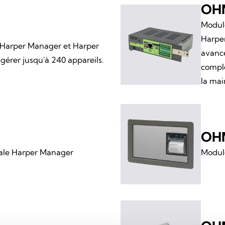
OH
Module
Harper
 Harper Manager et Harper
avanc
érer jusqu'à 240 appareils.
complè
la mai
OH
rale Harper Manager
Module