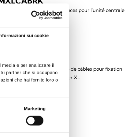
MXLCABRK
ts de fixation pour rack 19 pouces pour l'unité centrale
r Manager XL
Informazioni sui cookie
MXLCABSP
l media e per analizzare il
ts d'écartement avec passage de câbles pour fixation
ostri partner che si occupano
 de la centrale Harper Manager XL
azioni che hai fornito loro o
Marketing