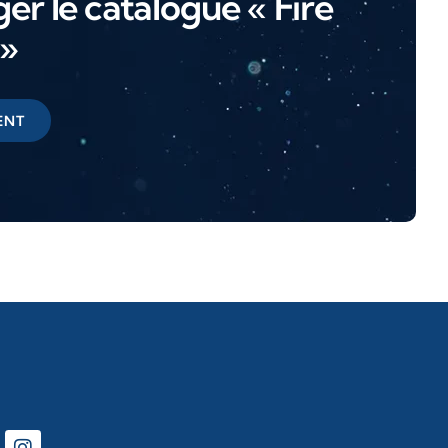
er le catalogue « Fire
 »
ENT