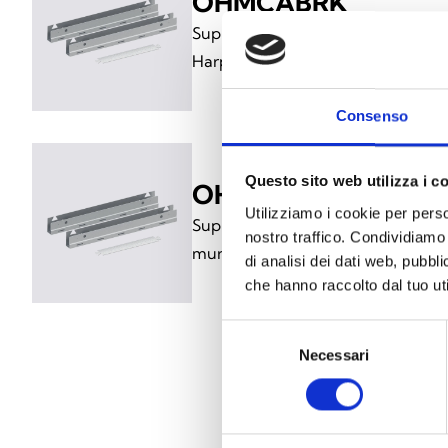
OHMCABRK
Supports de fixation pour rack 19 
Harper Manager
Consenso
Questo sito web utilizza i c
OHMCABSP
Utilizziamo i cookie per perso
Supports d'écartement avec passag
nostro traffico. Condividiamo 
murale de la centrale Harper Man
di analisi dei dati web, pubbl
che hanno raccolto dal tuo uti
Selezione
Necessari
del
consenso