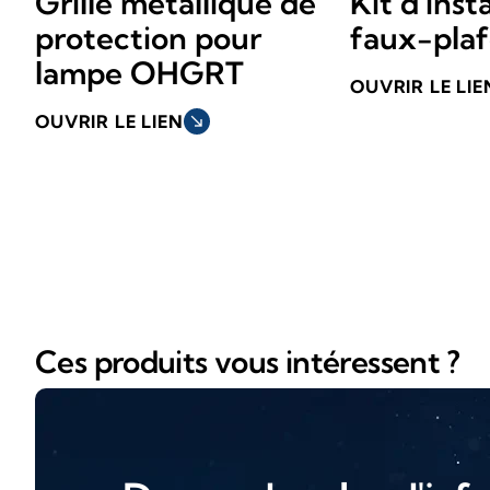
Grille métallique de
Kit d'inst
protection pour
faux-pla
lampe OHGRT
OUVRIR LE LIE
OUVRIR LE LIEN
south_east
Ces produits vous intéressent ?