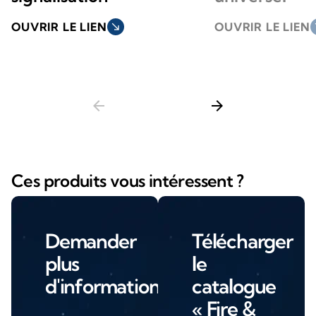
OUVRIR LE LIEN
south_east
OUVRIR LE LIEN
so
arrow_back
arrow_forward
Ces produits vous intéressent ?
Demander
Télécharger
plus
le
d'informations
catalogue
« Fire &