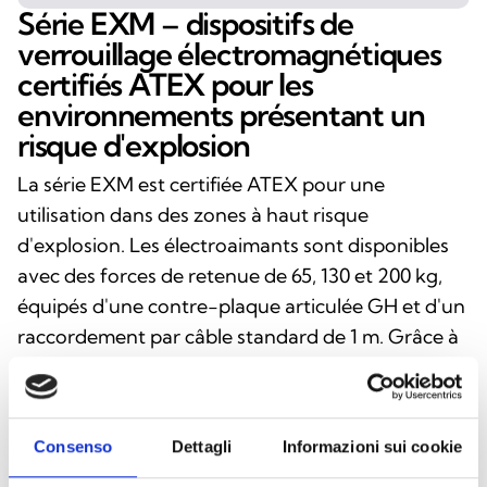
Série EXM – dispositifs de
verrouillage électromagnétiques
certifiés ATEX pour les
environnements présentant un
risque d'explosion
La série EXM est certifiée ATEX pour une
utilisation dans des zones à haut risque
d'explosion. Les électroaimants sont disponibles
avec des forces de retenue de 65, 130 et 200 kg,
équipés d'une contre-plaque articulée GH et d'un
raccordement par câble standard de 1 m. Grâce à
leur indice de protection II2G et II2D, ils
conviennent aussi bien aux environnements
contenant des gaz et des vapeurs qu'aux zones
Consenso
Dettagli
Informazioni sui cookie
poussiéreuses (21 et 22).