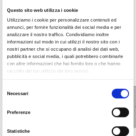
Questo sito web utilizza i cookie
Utilizziamo i cookie per personalizzare contenuti ed
INTÉGRATION ET OPTIONS
annunci, per fornire funzionalità dei social media e per
analizzare il nostro traffico. Condividiamo inoltre
SUPPLÉMENTAIRES
informazioni sul modo in cui utilizzi il nostro sito con i
nostri partner che si occupano di analisi dei dati web,
pubblicità e social media, i quali potrebbero combinarle
con altre informazioni che hai fornito loro o che hanno
raccolto dal tuo utilizzo dei loro servizi.
Selezione
Necessari
del
consenso
Preferenze
Statistiche