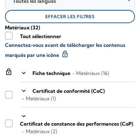
Toutes les langues
EFFACER LES FILTRES
Matériaux
(32)
Tout sélectionner
Connectez‑vous avant de télécharger les contenus
lock
marqués par une icône
lock
keyboard_arrow_down
Fiche technique
- Matériaux (16)
keyboard_arrow_down
Certificat de conformité (CoC)
- Matériaux (1)
keyboard_arrow_down
Certificat de constance des performances (CoP)
- Matériaux (2)