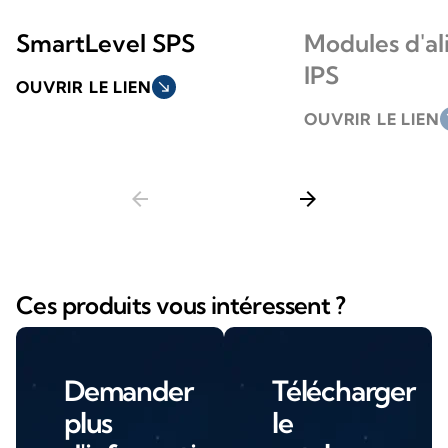
SmartLevel SPS
Modules d'al
IPS
OUVRIR LE LIEN
south_east
OUVRIR LE LIEN
so
arrow_back
arrow_forward
Ces produits vous intéressent ?
Demander
Télécharger
plus
le