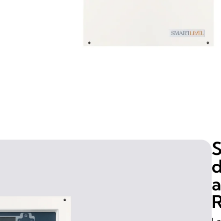
S
d
a