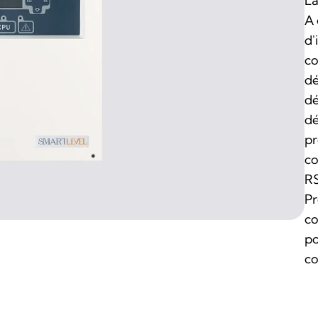
La
A 
d'
co
dé
dé
dé
pr
co
RS
Pr
co
po
co