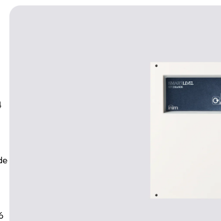
4
de
6