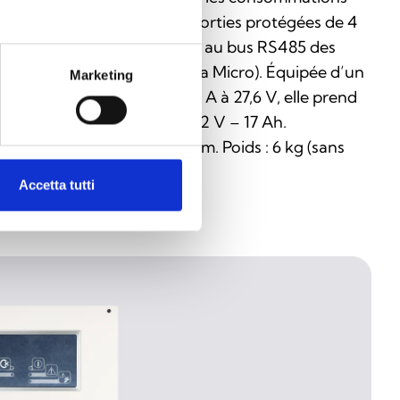
ur chaque sortie. Il offre 3 sorties protégées de 4
et se connecte directement au bus RS485 des
ntrales (Smart Loop, Previda Micro). Équipée d’un
Marketing
dule de commutation de 4 A à 27,6 V, elle prend
 charge deux batteries de 12 V – 17 Ah.
mensions : 497 x 380 x 87 mm. Poids : 6 kg (sans
tteries).
Accetta tutti