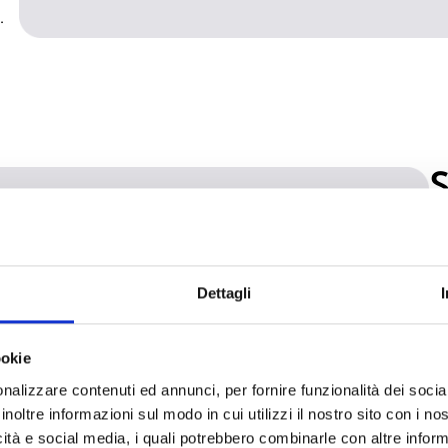
.
S
d
a
c
Dettagli
Le
4 
ookie
co
nalizzare contenuti ed annunci, per fornire funzionalità dei socia
l'
inoltre informazioni sul modo in cui utilizzi il nostro sito con i n
icità e social media, i quali potrebbero combinarle con altre inform
le