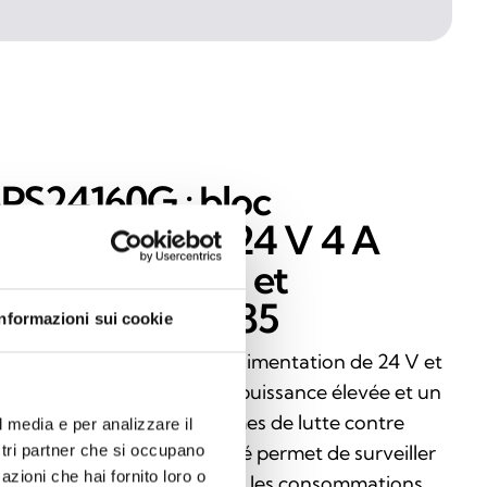
PS24160G : bloc
'alimentation 24 V 4 A
vec écran LCD et
onnexion RS485
Informazioni sui cookie
 SPS24160G est un bloc d'alimentation de 24 V et
A conçu pour garantir une puissance élevée et un
ntrôle total dans les systèmes de lutte contre
l media e per analizzare il
incendie. L'écran LCD intégré permet de surveiller
ostri partner che si occupano
azioni che hai fornito loro o
s pannes, les événements et les consommations