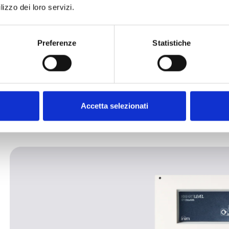
lizzo dei loro servizi.
po
A 
ce
Preferenze
Statistiche
mo
en
Di
ba
Accetta selezionati