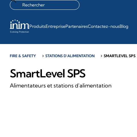
Produits
Entreprise
Partenaires
Contactez-nous
Blog
FIRE & SAFETY
chevron_right
STATIONS D'ALIMENTATION
chevron_right
SMARTLEVEL SPS
SmartLevel SPS
Alimentateurs et stations d'alimentation