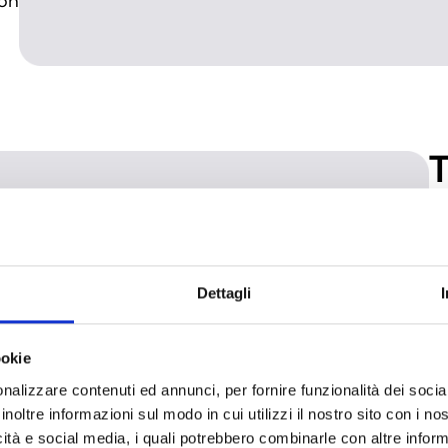
ion
T
d
c
Dettagli
Le
AT
ookie
EN
nalizzare contenuti ed annunci, per fornire funzionalità dei socia
co
inoltre informazioni sul modo in cui utilizzi il nostro sito con i n
zo
icità e social media, i quali potrebbero combinarle con altre inform