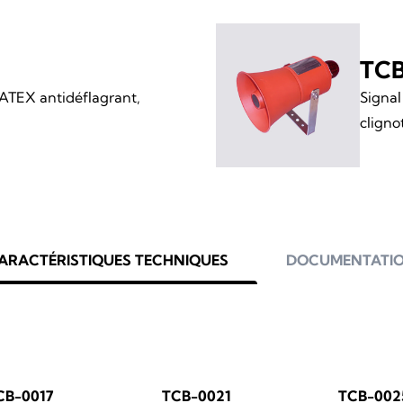
TCB
 ATEX antidéflagrant,
Signal
cligno
ARACTÉRISTIQUES TECHNIQUES
DOCUMENTATI
CB-0017
TCB-0021
TCB-002