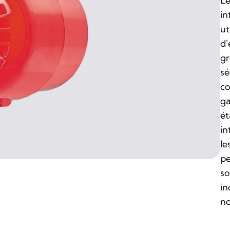
Le
in
ut
d'
gr
sé
co
ga
ét
in
le
pe
so
in
no