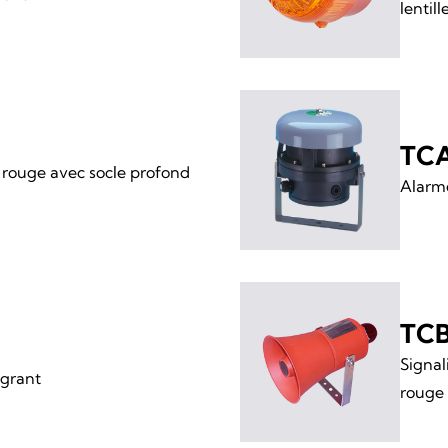
lentil
TC
s rouge avec socle profond
Alarm
TCB
Signal
agrant
rouge