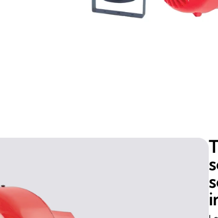
T
s
s
i