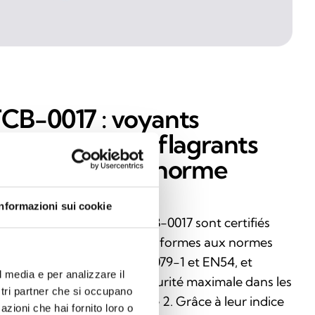
CB-0017 : voyants
'alarme antidéflagrants
onformes à la norme
ATEX
Informazioni sui cookie
s avertisseurs d'alarme TCB-0017 sont certifiés
EX II 2G Exd IIC T4–T6, conformes aux normes
 (CEI) 60079-0, EN (CEI) 60079-1 et EN54, et
l media e per analizzare il
nçus pour garantir une sécurité maximale dans les
ostri partner che si occupano
nes classées Zone 1 et Zone 2. Grâce à leur indice
azioni che hai fornito loro o