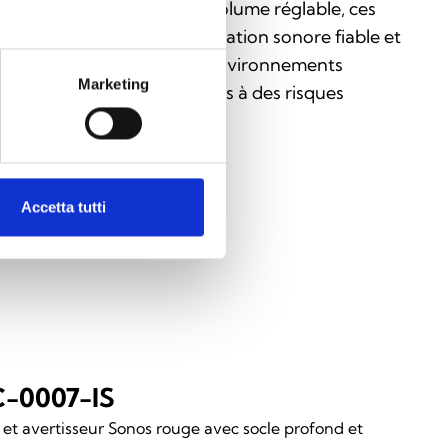
 protection IP66 et à leur volume réglable, ces
spositifs offrent une signalisation sonore fiable et
aptable, même dans des environnements
Marketing
dustriels critiques et exposés à des risques
explosion.
Accetta tutti
-0007-IS
 et avertisseur Sonos rouge avec socle profond et