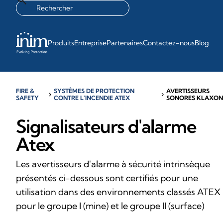
Produits
Entreprise
Partenaires
Contactez-nous
Blog
FIRE &
SYSTÈMES DE PROTECTION
AVERTISSEURS
chevron_right
chevron_right
SAFETY
CONTRE L'INCENDIE ATEX
SONORES KLAXO
Signalisateurs d'alarme
Atex
Les avertisseurs d'alarme à sécurité intrinsèque
présentés ci-dessous sont certifiés pour une
utilisation dans des environnements classés ATEX
pour le groupe I (mine) et le groupe II (surface)