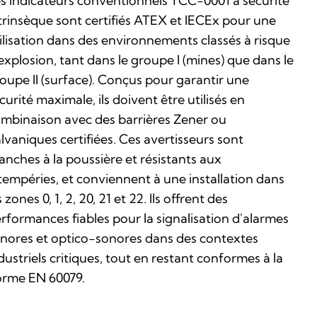
s indicateurs conventionnels TCC-0001 à sécurité
trinsèque sont certifiés ATEX et IECEx pour une
ilisation dans des environnements classés à risque
explosion, tant dans le groupe I (mines) que dans le
oupe II (surface). Conçus pour garantir une
curité maximale, ils doivent être utilisés en
mbinaison avec des barrières Zener ou
lvaniques certifiées. Ces avertisseurs sont
anches à la poussière et résistants aux
tempéries, et conviennent à une installation dans
s zones 0, 1, 2, 20, 21 et 22. Ils offrent des
rformances fiables pour la signalisation d'alarmes
nores et optico-sonores dans des contextes
dustriels critiques, tout en restant conformes à la
rme EN 60079.