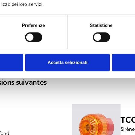
de
lizzo dei loro servizi.
di
ad
Preferenze
Statistiche
in
d'
Accetta selezionati
sions suivantes
TCC
Sirène
fond