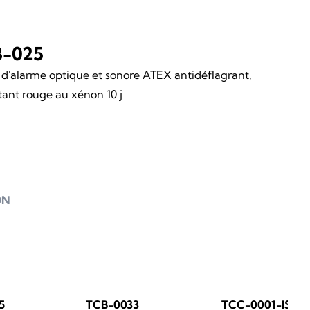
-025
 d'alarme optique et sonore ATEX antidéflagrant,
tant rouge au xénon 10 j
ON
5
TCB-0033
TCC-0001-IS