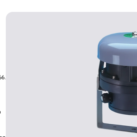
66.
n
,