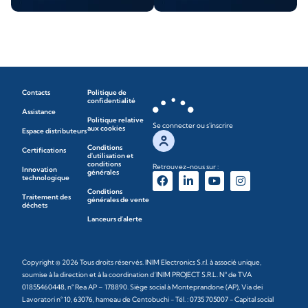
Contacts
Politique de
confidentialité
Assistance
Politique relative
Se connecter ou s'inscrire
aux cookies
Espace distributeurs
Conditions
Certifications
d'utilisation et
conditions
Retrouvez-nous sur :
Innovation
générales
technologique
Conditions
Traitement des
générales de vente
déchets
Lanceurs d'alerte
Copyright © 2026 Tous droits réservés. INIM Electronics S.r.l. à associé unique,
soumise à la direction et à la coordination d’INIM PROJECT S.R.L. N° de TVA
01855460448, n° Rea AP – 178890. Siège social à Monteprandone (AP), Via dei
Lavoratori n° 10, 63076, hameau de Centobuchi - Tél. : 0735 705007 - Capital social