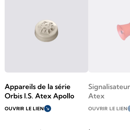
Appareils de la série
Signalisateu
Orbis I.S. Atex Apollo
Atex
OUVRIR LE LIEN
south_east
OUVRIR LE LIEN
so