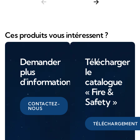
arrow_back
arrow_forward
Ces produits vous intéressent ?
Demander
Télécharger
plus
le
d'informations
catalogue
« Fire &
Safety »
CONTACTEZ-
NOUS
TÉLÉCHARGEMENT