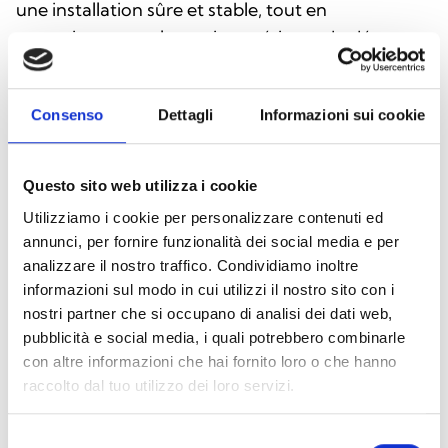
une installation sûre et stable, tout en
garantissant que la partie supérieure du détecteur
reste étanche et correctement raccordée aux
conduites extérieures. Fabriqués en plastique
Consenso
Dettagli
Informazioni sui cookie
résistant, ils sont compatibles avec les conduites
apparentes PG16, assurant ainsi une protection
contre les agents extérieurs et facilitant leur
Questo sito web utilizza i cookie
intégration dans les systèmes de lutte contre
Utilizziamo i cookie per personalizzare contenuti ed
l'incendie.
annunci, per fornire funzionalità dei social media e per
analizzare il nostro traffico. Condividiamo inoltre
informazioni sul modo in cui utilizzi il nostro sito con i
nostri partner che si occupano di analisi dei dati web,
pubblicità e social media, i quali potrebbero combinarle
con altre informazioni che hai fornito loro o che hanno
raccolto dal tuo utilizzo dei loro servizi.
Selezione