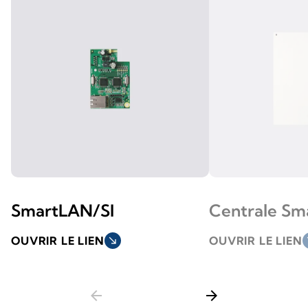
SmartLAN/SI
Centrale Sm
OUVRIR LE LIEN
south_east
OUVRIR LE LIEN
so
arrow_back
arrow_forward