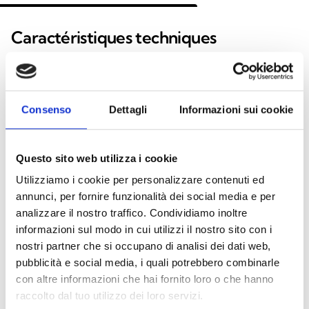
Caractéristiques techniques
SmartLan/G
Consenso
Dettagli
Informazioni sui cookie
Montage enfichable sur la
✓
carte principale
Questo sito web utilizza i cookie
Cryptage des données
AES-128 bits
Utilizziamo i cookie per personalizzare contenuti ed
annunci, per fornire funzionalità dei social media e per
Connexion via LAN
✓
analizzare il nostro traffico. Condividiamo inoltre
Ethernet 10/100 Base‑T
informazioni sul modo in cui utilizzi il nostro sito con i
nostri partner che si occupano di analisi dei dati web,
Programmation et
✓
pubblicità e social media, i quali potrebbero combinarle
contrôle de la centrale sur
con altre informazioni che hai fornito loro o che hanno
IP avec le logiciel
raccolto dal tuo utilizzo dei loro servizi.
SmartLeague