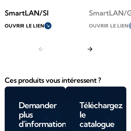
SmartLAN/SI
SmartLAN/
OUVRIR LE LIEN
south_east
OUVRIR LE LIEN
so
arrow_back
arrow_forward
Ces produits vous intéressent ?
Demander
Téléchargez
plus
le
d'informations
catalogue