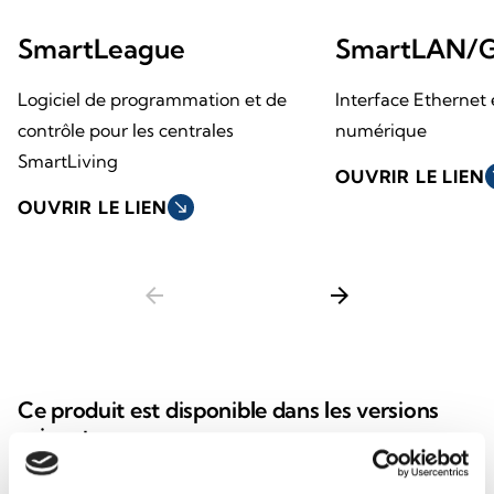
SmartLeague
SmartLAN/
Logiciel de programmation et de
Interface Ethernet
contrôle pour les centrales
numérique
SmartLiving
OUVRIR LE LIEN
so
OUVRIR LE LIEN
south_east
arrow_back
arrow_forward
Ce produit est disponible dans les versions
suivantes