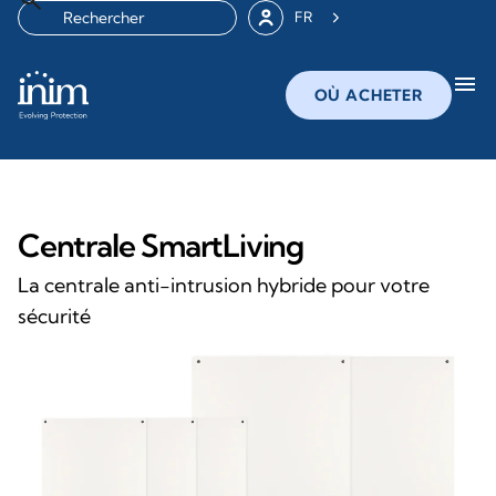
FR
menu
OÙ ACHETER
Centrale SmartLiving
La centrale anti-intrusion hybride pour votre
sécurité