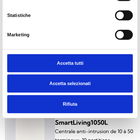
SmartLiving1050
Centrale anti-intrusion de 10 à 50
Statistiche
terminaux, 10 partitions
Marketing
SmartLiving1050/G3
Accetta tutti
Centrale anti-intrusion de 10 à 50
terminaux, 10 partitions, certifiée
Accetta selezionati
au degré 3
Rifiuta
SmartLiving1050L
Centrale anti-intrusion de 10 à 50
terminaux, 10 partitions