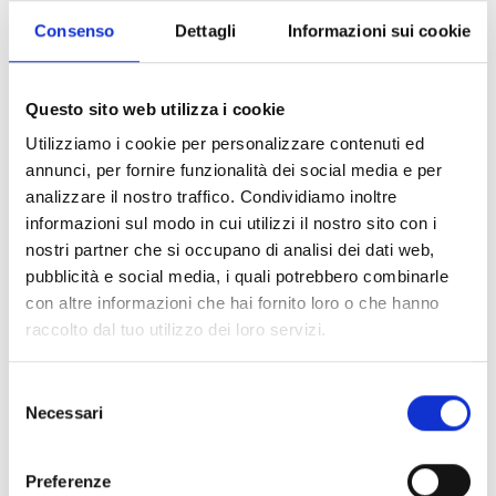
Consenso
Dettagli
Informazioni sui cookie
SmartLiving505
Questo sito web utilizza i cookie
Centrale anti-intrusion à 5
terminaux, 5 partitions
Utilizziamo i cookie per personalizzare contenuti ed
annunci, per fornire funzionalità dei social media e per
analizzare il nostro traffico. Condividiamo inoltre
informazioni sul modo in cui utilizzi il nostro sito con i
nostri partner che si occupano di analisi dei dati web,
pubblicità e social media, i quali potrebbero combinarle
SmartLiving515
con altre informazioni che hai fornito loro o che hanno
Centrale anti-intrusion de 5 à 15
raccolto dal tuo utilizzo dei loro servizi.
terminaux, 5 partitions
Selezione
Necessari
del
consenso
Preferenze