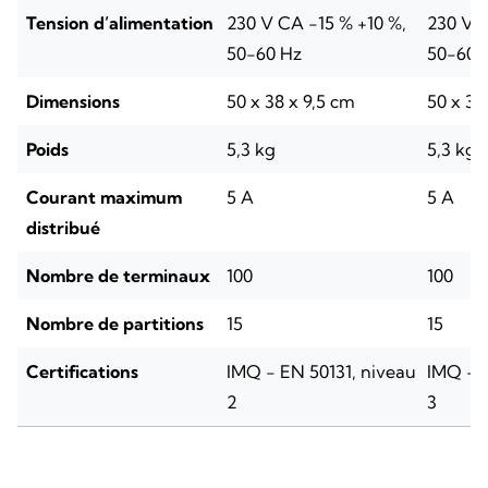
Tension d’alimentation
230 V CA -15 % +10 %,
230 V C
50-60 Hz
50-60 
Dimensions
50 x 38 x 9,5 cm
50 x 38
Poids
5,3 kg
5,3 kg
Courant maximum
5 A
5 A
distribué
Nombre de terminaux
100
100
Nombre de partitions
15
15
Certifications
IMQ - EN 50131, niveau
IMQ - E
2
3