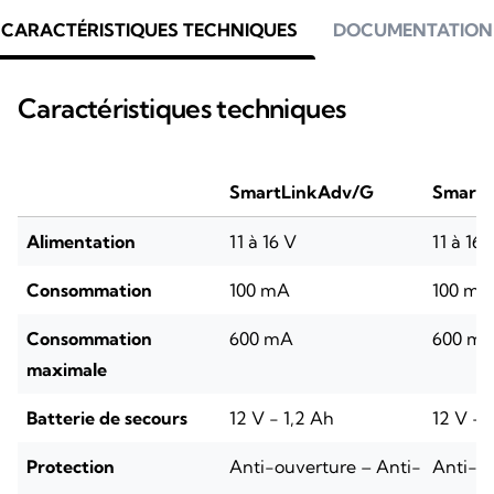
CARACTÉRISTIQUES TECHNIQUES
DOCUMENTATION
Caractéristiques techniques
SmartLinkAdv/G
Smart
Alimentation
11 à 16 V
11 à 16 
Consommation
100 mA
100 mA
Consommation
600 mA
600 m
maximale
Batterie de secours
12 V - 1,2 Ah
12 V - 
Protection
Anti-ouverture – Anti-
Anti-ou