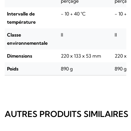
perçage
perçag
Intervalle de
- 10 + 40 °C
- 10 + 
température
Classe
II
II
environnementale
Dimensions
220 x 133 x 53 mm
220 x 
Poids
890 g
890 g
AUTRES PRODUITS SIMILAIRES