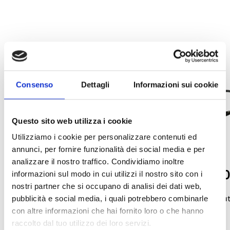
Consenso
Dettagli
Informazioni sui cookie
Questo sito web utilizza i cookie
Utilizziamo i cookie per personalizzare contenuti ed
annunci, per fornire funzionalità dei social media e per
analizzare il nostro traffico. Condividiamo inoltre
LTE-ANT100B
GSM-ANT10
informazioni sul modo in cui utilizzi il nostro sito con i
nostri partner che si occupano di analisi dei dati web,
Antenne 2G/3G/4G‑LTE pour
Antenne GSM haut
pubblicità e social media, i quali potrebbero combinarle
con altre informazioni che hai fornito loro o che hanno
communicateurs Nexus (câble de
(câble de 0,2 m)
raccolto dal tuo utilizzo dei loro servizi.
1,5 m)