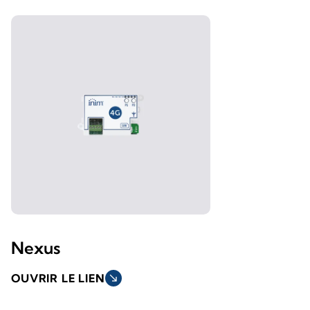
Nexus
OUVRIR LE LIEN
south_east